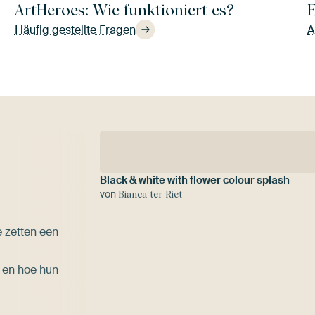
ArtHeroes: Wie funktioniert es?
E
Häufig gestellte Fragen
A
Black & white with flower colour splash
von
Bianca ter Riet
e zetten een
n en hoe hun