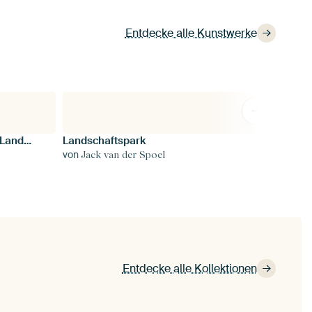
Entdecke alle Kunstwerke
WALTER LEISTIKOW, Märkische Landschaft, um 1900
Landschaftspark
Urban 
Tam-C
von
von
von
Jack van der Spoel
Mar
Je
Entdecke alle Kollektionen