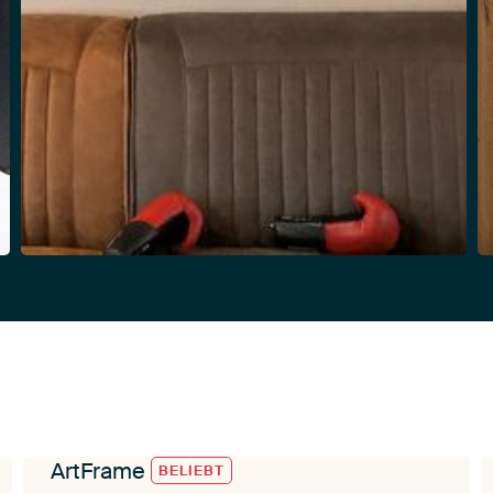
ArtFrame
BELIEBT