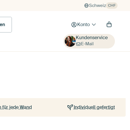
Schweiz
CHF
en
Konto
Kundenservice
E-Mail
nst.
oes.
Abspiel
chgröße und auf
 für jede Wand
Individuell gefertigt
klich wohlfühlst.