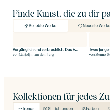
Finde Kunst, die zu dir p
Beliebte Werke
Neueste Werk
Vergänglich und zerbrechlich: Das Ende des goldbraunen Hortensienblatts
Twee jonge 
von
von
Marjolijn van den Berg
Menno S
Kollektionen für jedes Z
Trends
Stilrichtungen
Farben