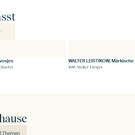
Entdecke alle Kollektionen
So funktioniert's
asst
e
vosjes
von
chaefer
Atelier Liesjes
uhause
Themen