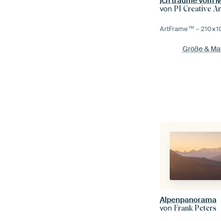
Ich träume vom M
von
PI Creative Ar
ArtFrame™ –
210×1
Größe & Mat
Alpenpanorama
von
Frank Peters