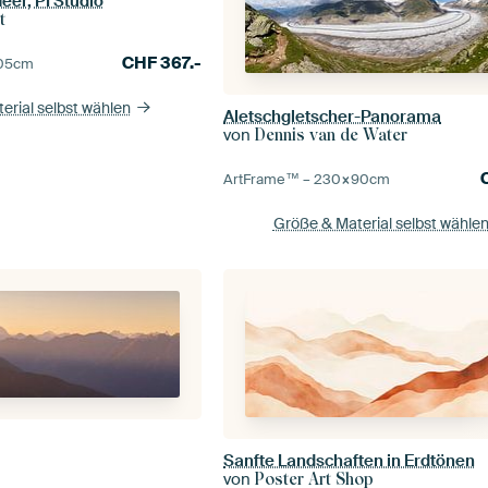
eer, PI Studio
t
CHF
367.-
05
cm
erial selbst wählen
Aletschgletscher-Panorama
von
Dennis van de Water
ArtFrame™ –
230×90
cm
Größe & Material selbst wähle
Sanfte Landschaften in Erdtönen
von
Poster Art Shop