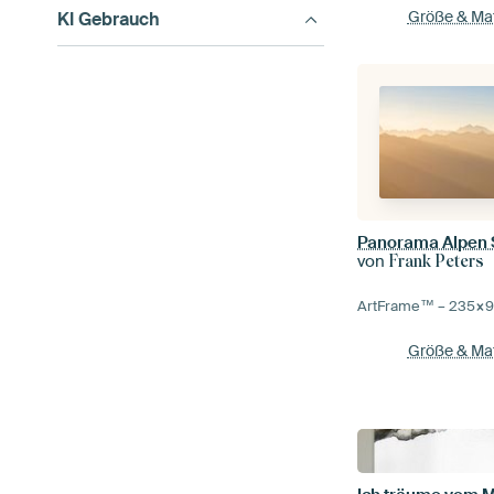
Größe & Mat
KI Gebrauch
Panorama Alpen
von
Frank Peters
ArtFrame™ –
235×
Größe & Mat