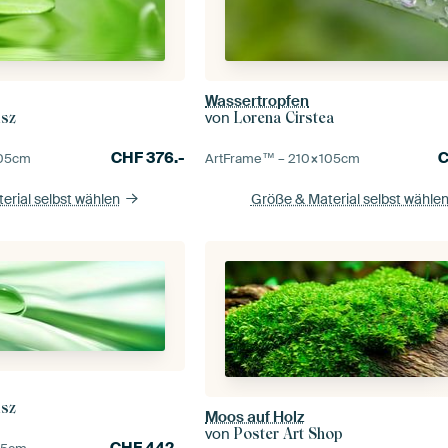
Wassertropfen
von
isz
Lorena Cirstea
CHF
376.-
05
cm
ArtFrame™ –
210×105
cm
erial selbst wählen
Größe & Material selbst wähle
isz
Moos auf Holz
von
Poster Art Shop
CHF
442.-