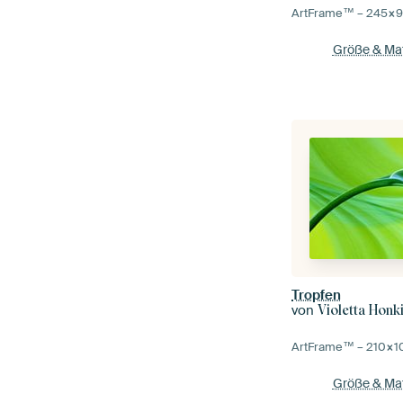
ArtFrame™ –
245×
Größe & Mat
Tropfen
von
Violetta Honk
ArtFrame™ –
210×1
Größe & Mat