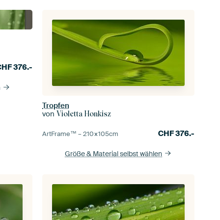
CHF
376.-
n
Tropfen
von
Violetta Honkisz
CHF
376.-
ArtFrame™ –
210×105
cm
Größe & Material selbst wählen