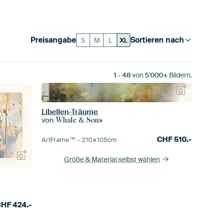
Preisangabe
Sortieren nach
S
M
L
XL
1
-
48
von
5'000+
Bildern.
Libellen-Träume
von
Whale & Sons
CHF
510.-
ArtFrame™ –
210×105
cm
Größe & Material selbst wählen
CHF
424.-