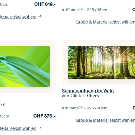
CHF
619.-
90
cm
ArtFrame™ –
225×95
cm
erial selbst wählen
Größe & Material selbst wähle
Sonnenaufgang im Wald
von
Günter Albers
isz
ArtFrame™ –
225×90
cm
CHF
376.-
05
cm
Größe & Material selbst wähle
erial selbst wählen