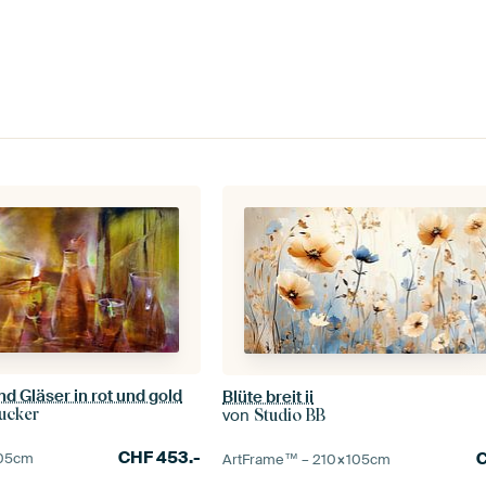
nd Gläser in rot und gold
Blüte breit ii
ucker
von
Studio BB
CHF
453.-
05
cm
ArtFrame™ –
210×105
cm