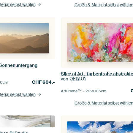
erial selbst wählen
Größe & Material selbst wähle
 Sonnenuntergang
Slice of Art - farbenfrohe abstrakt
von
QEIMOY
CHF
604.-
90
cm
ArtFrame™ –
215×105
cm
erial selbst wählen
Größe & Material selbst wähle