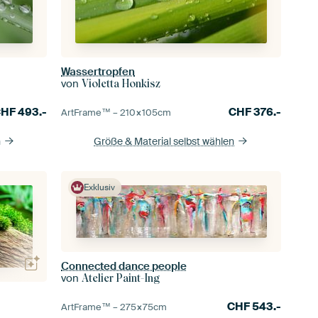
Wassertropfen
von
Violetta Honkisz
CHF
493.-
CHF
376.-
ArtFrame™ –
210×105
cm
n
Größe & Material selbst wählen
Exklusiv
Connected dance people
von
Atelier Paint-Ing
CHF
543.-
ArtFrame™ –
275×75
cm