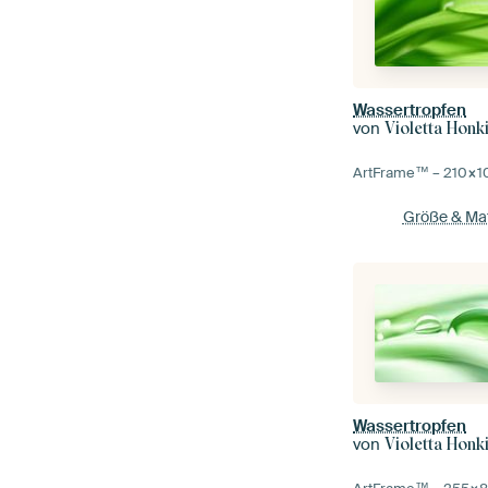
Wassertropfen
von
Violetta Honk
ArtFrame™ –
210×1
Größe & Mat
Wassertropfen
von
Violetta Honk