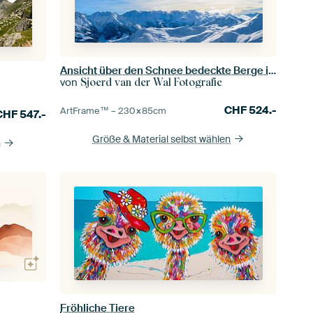
Ansicht über den Schnee bedeckte Berge in den Tiroler Alpen in Österreich
von
Sjoerd van der Wal Fotografie
CHF
524.-
ArtFrame™ –
230×85
cm
CHF
547.-
Größe & Material selbst wählen
n
Fröhliche Tiere