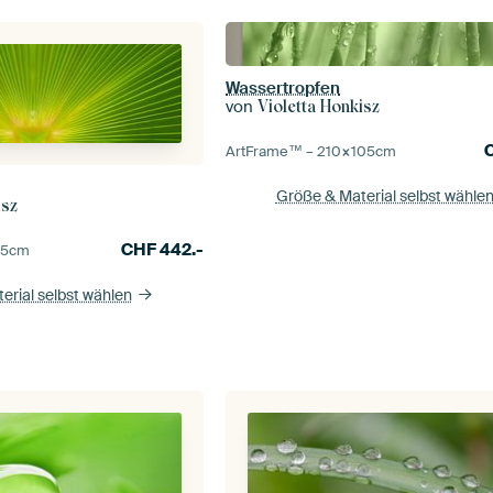
Wassertropfen
von
Violetta Honkisz
ArtFrame™ –
210×105
cm
Größe & Material selbst wähle
isz
CHF
442.-
5
cm
erial selbst wählen