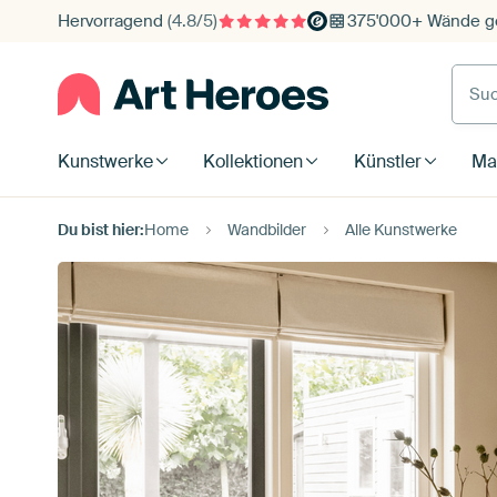
Hervorragend
(4.8/5)
375'000+ Wände ge
Such
Kunstwerke
Kollektionen
Künstler
Mat
Du bist hier:
Home
Wandbilder
Alle Kunstwerke