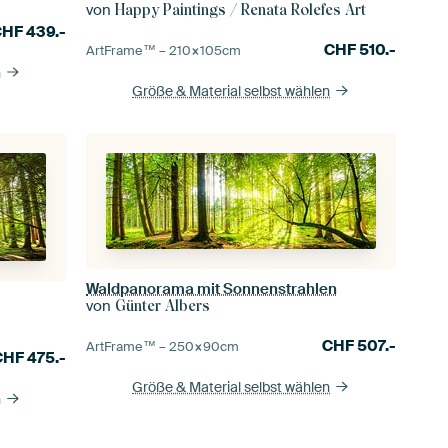
von
Happy Paintings / Renata Rolefes Art
CHF
439.-
CHF
510.-
ArtFrame™ –
210×105
cm
n
Größe & Material selbst wählen
Waldpanorama mit Sonnenstrahlen
von
Günter Albers
CHF
507.-
ArtFrame™ –
250×90
cm
CHF
475.-
Größe & Material selbst wählen
n