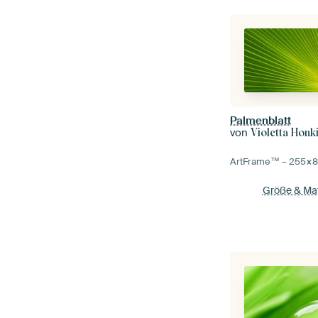
Palmenblatt
von
Violetta Honk
ArtFrame™ –
255×8
Größe & Mat