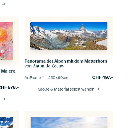
n
Panorama der Alpen mit dem Matterhorn
von
Anton de Zeeuw
e Malerei
CHF
497.-
ArtFrame™ –
250×90
cm
CHF
576.-
Größe & Material selbst wählen
n