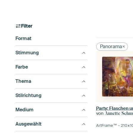
Filter
Format
Panorama
Stimmung
Farbe
Thema
Stilrichtung
Party: Flaschen u
Medium
von
Annette Schm
Ausgewählt
ArtFrame™ –
210×1