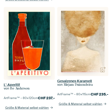
Gesalzenes Karamell
von
L'-Aperitif
Mirjam Duizendstra
von
Bo Anderson
CHF
235.-
ArtFrame™ –
80×115
cm
CHF
237.-
ArtFrame™ –
80×120
cm
Größe & Material selbst wählen
Größe & Material selbst wählen