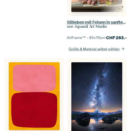
Stilleben mit Feigen in sanften Farben
von
Japandi Art Studio
CHF
263.-
ArtFrame™ –
85×115
cm
Größe & Material selbst wählen