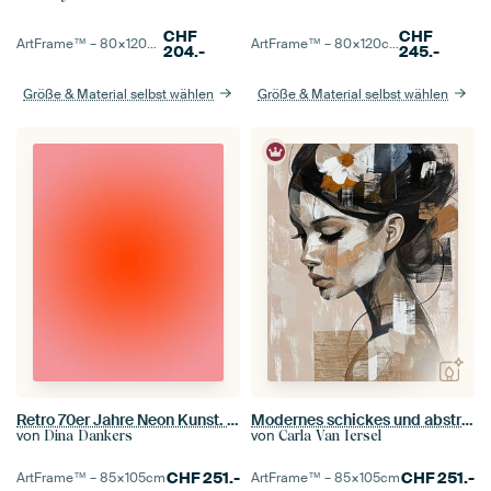
CHF
CHF
ArtFrame™ –
80×120
cm
ArtFrame™ –
80×120
cm
204.-
245.-
Größe & Material selbst wählen
Größe & Material selbst wählen
Retro 70er Jahre Neon Kunst. Abstrakter Farbverlauf in Orange und Pink
Modernes schickes und abstraktes Porträt in Erdtönen
von
von
Dina Dankers
Carla Van Iersel
CHF
251.-
CHF
251.-
ArtFrame™ –
85×105
cm
ArtFrame™ –
85×105
cm