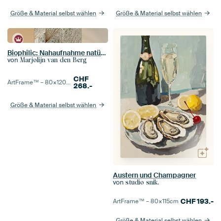
Größe & Material selbst wählen
Größe & Material selbst wählen
Biophilic: Nahaufnahme natürlicher Ruhe
von
Marjolijn van den Berg
CHF
ArtFrame™ –
80×120
cm
268.-
Größe & Material selbst wählen
Austern und Champagner
von
studio snik.
CHF
193.-
ArtFrame™ –
80×115
cm
Größe & Material selbst wählen