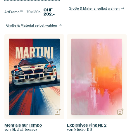
Größe & Material selbst wählen
CHF
ArtFrame™ –
70×130
cm
202.-
Größe & Material selbst wählen
Mehr als nur Tempo
Explosives Pink Nr. 2
von
von
Skyfall Iconics
Studio BB