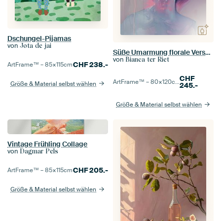
Dschungel-Pijamas
von
Jota de jai
Süße Umarmung florale Verschmelzung
von
Bianca ter Riet
CHF
238.-
ArtFrame™ –
85×115
cm
CHF
ArtFrame™ –
80×120
cm
Größe & Material selbst wählen
245.-
Größe & Material selbst wählen
Vintage Frühling Collage
von
Dagmar Pels
CHF
205.-
ArtFrame™ –
85×115
cm
Größe & Material selbst wählen