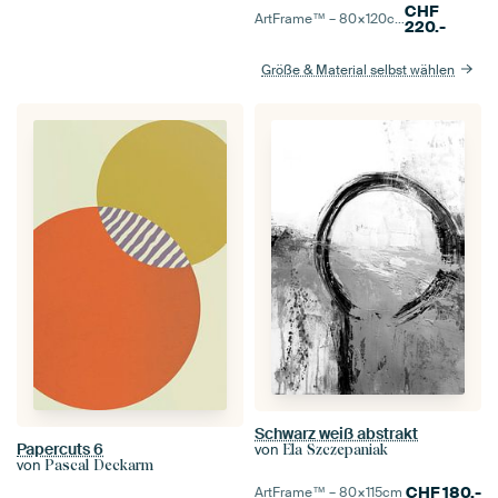
CHF
ArtFrame™ –
80×120
cm
220.-
Größe & Material selbst wählen
Schwarz weiß abstrakt
Papercuts 6
von
Ela Szczepaniak
von
Pascal Deckarm
CHF
180.-
ArtFrame™ –
80×115
cm