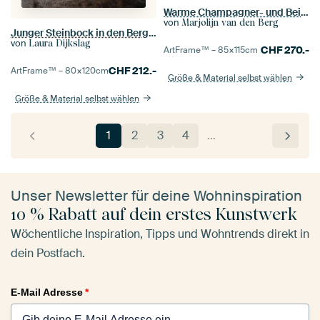
Warme Champagner- und Beigetöne: Tröpfchen glitzern auf dem Flaum
von
Marjolijn van den Berg
Junger Steinbock in den Bergen | Wildlife Fotografie | Schweiz
von
Laura Dijkslag
CHF
270.-
ArtFrame™ –
85×115
cm
CHF
212.-
ArtFrame™ –
80×120
cm
Größe & Material selbst wählen
Größe & Material selbst wählen
1
2
3
4
…
Unser Newsletter für deine Wohninspiration
10 % Rabatt auf dein erstes Kunstwerk
Wöchentliche Inspiration, Tipps und Wohntrends direkt in
dein Postfach.
E-Mail Adresse
*