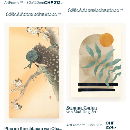
CHF
212.-
ArtFrame™ –
80×120
cm
Größe & Material selbst wählen
Größe & Material selbst wählen
Sommer Garten
von
Mad Dog Art
CHF
ArtFrame™ –
85×120
cm
224.-
Pfau im Kirschbaum von Ohara Koson