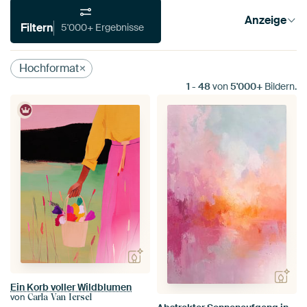
Anzeige
Filtern
5'000+ Ergebnisse
Hochformat
1
-
48
von
5'000+
Bildern.
Ein Korb voller Wildblumen
von
Carla Van Iersel