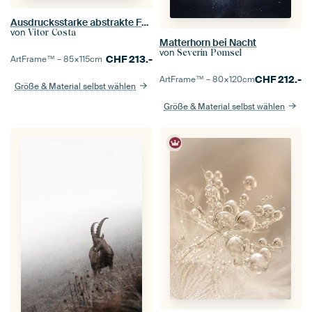
Ausdrucksstarke abstrakte Formen 2
von
Vitor Costa
Matterhorn bei Nacht
von
Severin Pomsel
CHF
213.-
ArtFrame™ –
85×115
cm
CHF
212.-
ArtFrame™ –
80×120
cm
Größe & Material selbst wählen
Größe & Material selbst wählen