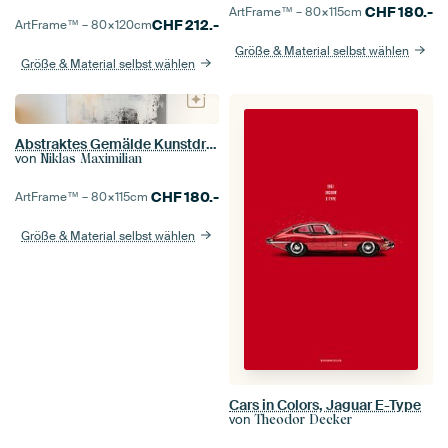
CHF
180.-
ArtFrame™ –
80×115
cm
CHF
212.-
ArtFrame™ –
80×120
cm
Größe & Material selbst wählen
Größe & Material selbst wählen
Abstraktes Gemälde Kunstdruck Modern Schwarz Weiß
von
Niklas Maximilian
CHF
180.-
ArtFrame™ –
80×115
cm
Größe & Material selbst wählen
Cars in Colors, Jaguar E-Type
von
Theodor Decker