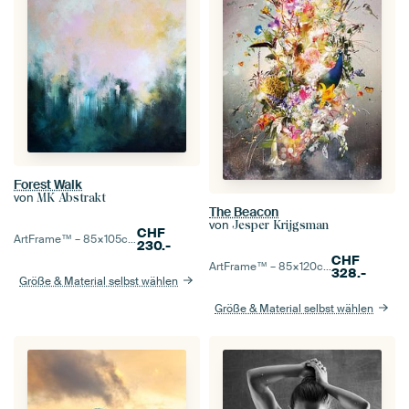
Forest Walk
von
MK Abstrakt
The Beacon
von
Jesper Krijgsman
CHF
ArtFrame™ –
85×105
cm
230.-
CHF
ArtFrame™ –
85×120
cm
328.-
Größe & Material selbst wählen
Größe & Material selbst wählen