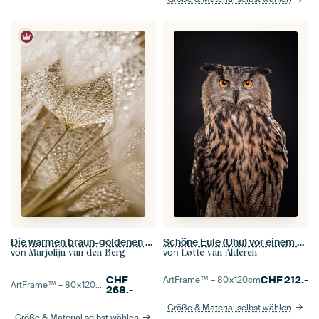
Die warmen braun-goldenen Farben eines Tragopogon
Schöne Eule (Uhu) vor einem dunkelschwarzen Hintergrund
von
von
Marjolijn van den Berg
Lotte van Alderen
CHF
CHF
212.-
ArtFrame™ –
80×120
cm
ArtFrame™ –
80×120
cm
268.-
Größe & Material selbst wählen
Größe & Material selbst wählen