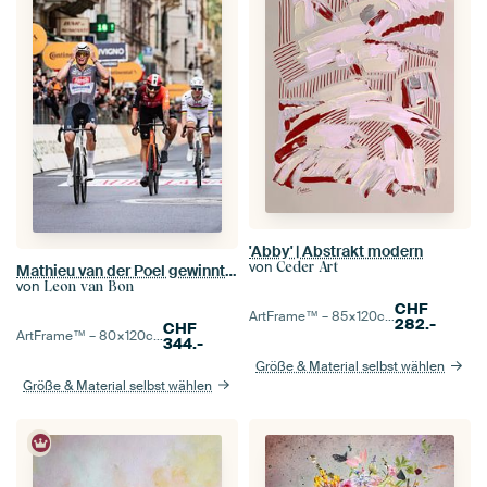
'Abby' | Abstrakt modern
von
Ceder Art
Mathieu van der Poel gewinnt Mailand - Sanremo
von
Leon van Bon
CHF
ArtFrame™ –
85×120
cm
282.-
CHF
ArtFrame™ –
80×120
cm
344.-
Größe & Material selbst wählen
Größe & Material selbst wählen