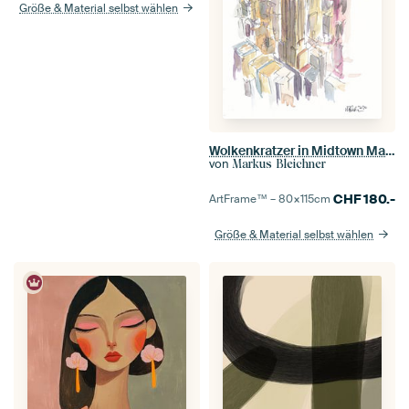
Größe & Material selbst wählen
Wolkenkratzer in Midtown Manhattan Wolkenkratzer-Szene New York City
von
Markus Bleichner
CHF
180.-
ArtFrame™ –
80×115
cm
Größe & Material selbst wählen