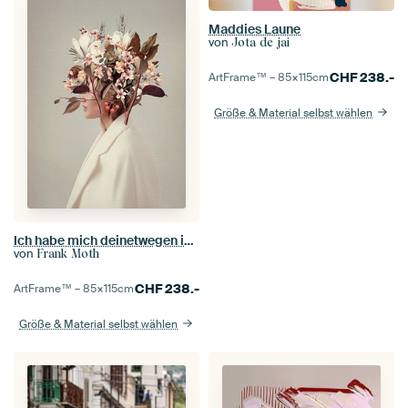
Maddies Laune
von
Jota de jai
CHF
238.-
ArtFrame™ –
85×115
cm
Größe & Material selbst wählen
Ich habe mich deinetwegen in den Herbst verliebt
von
Frank Moth
CHF
238.-
ArtFrame™ –
85×115
cm
Größe & Material selbst wählen