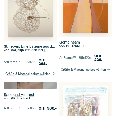
Gemeinsam
von
PIETenKEES
Stilleben: Eine Laterne aus der Laternenpflanze
von
Marjolijn van den Berg
CHF
ArtFrame™ –
85×120
cm
226.-
CHF
ArtFrame™ –
80×120
cm
268.-
Größe & Material selbst wählen
Größe & Material selbst wählen
Sand und Himmel
von
MK Abstrakt
CHF
360.-
ArtFrame™ –
80×115
cm