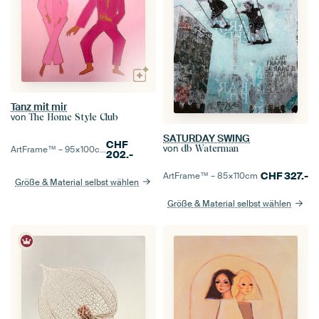
Tanz mit mir
von
The Home Style Club
SATURDAY SWING
CHF
von
db Waterman
ArtFrame™ –
95×100
cm
202.-
CHF
327.-
ArtFrame™ –
85×110
cm
Größe & Material selbst wählen
Größe & Material selbst wählen