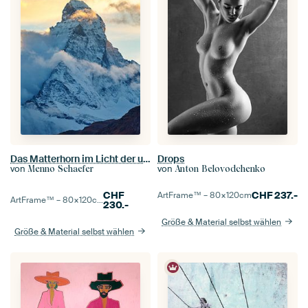
Das Matterhorn im Licht der untergehenden Sonne
Drops
von
von
Menno Schaefer
Anton Belovodchenko
CHF
CHF
237.-
ArtFrame™ –
80×120
cm
ArtFrame™ –
80×120
cm
230.-
Größe & Material selbst wählen
Größe & Material selbst wählen