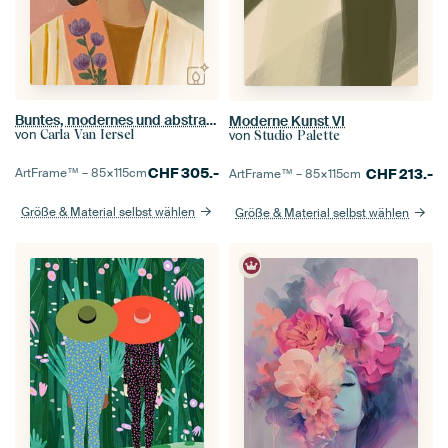
Buntes, modernes und abstraktes Porträt
Moderne Kunst VI
von
von
Carla Van Iersel
Studio Palette
CHF
305.-
CHF
213.-
ArtFrame™ –
85×115
cm
ArtFrame™ –
85×115
cm
Größe & Material selbst wählen
Größe & Material selbst wählen