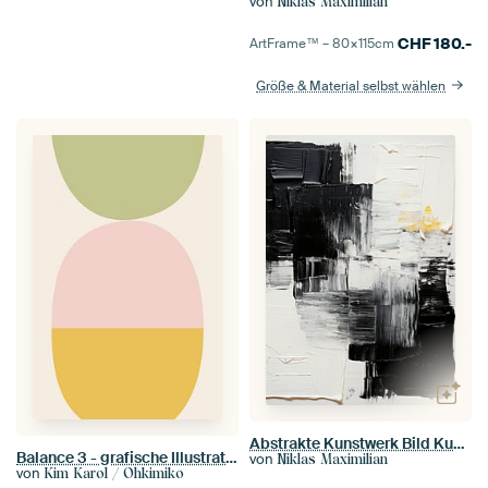
von
Niklas Maximilian
CHF
180.-
ArtFrame™ –
80×115
cm
Größe & Material selbst wählen
Abstrakte Kunstwerk Bild Kunstdruck Gemälde Schwarz Weiß
Balance 3 - grafische Illustration in sanften Farben
von
Niklas Maximilian
von
Kim Karol / Ohkimiko