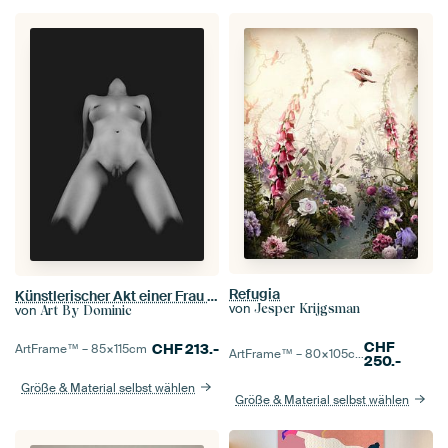
Refugia
Künstlerischer Akt einer Frau in Low Key Bodyscape / Schwarz-Weiß
von
Jesper Krijgsman
von
Art By Dominic
CHF
CHF
213.-
ArtFrame™ –
85×115
cm
ArtFrame™ –
80×105
cm
250.-
Größe & Material selbst wählen
Größe & Material selbst wählen