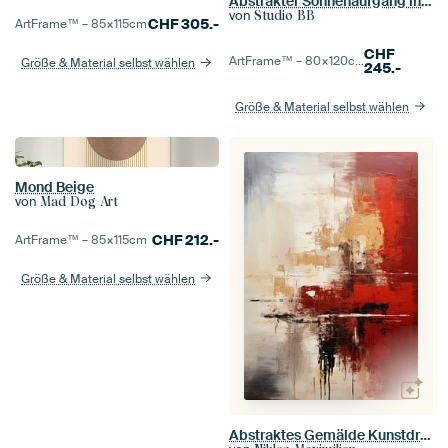
Abstrakter Sonnenaufgang in Pastell Nr. 1
von
Studio BB
CHF
305.-
ArtFrame™ –
85×115
cm
CHF
ArtFrame™ –
80×120
cm
Größe & Material selbst wählen
245.-
Größe & Material selbst wählen
Mond Beige
von
Mad Dog Art
CHF
212.-
ArtFrame™ –
85×115
cm
Größe & Material selbst wählen
Abstraktes Gemälde Kunstdruck Modern Rot, Gelb und Weiß