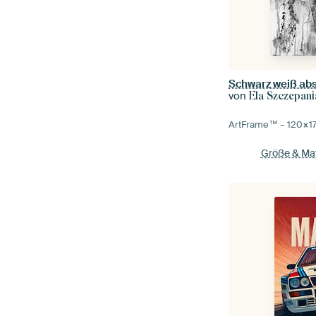
Schwarz weiß abs
von
Ela Szczepani
ArtFrame™ –
120×1
Größe & Mat