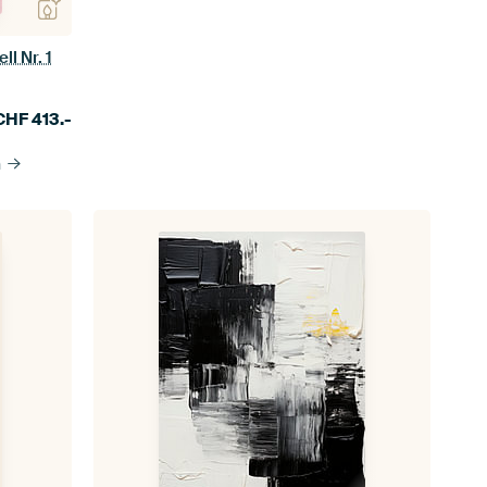
l Nr. 1
CHF
413.-
n