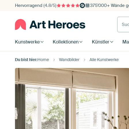
Hervorragend
(4.8/5)
375'000+ Wände ge
Such
Kunstwerke
Kollektionen
Künstler
Mat
Du bist hier:
Home
Wandbilder
Alle Kunstwerke