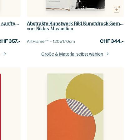
Balance 3 - grafische Illustration in sanften Farben
Abstrakte Kunstwerk Bild Kunstdruck Gemälde Schwarz Weiß
von
Niklas Maximilian
CHF
357.-
CHF
344.-
ArtFrame™ –
120×170
cm
n
Größe & Material selbst wählen