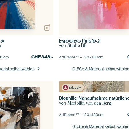
po
Explosives Pink Nr. 2
von
s
Studio BB
CHF
343.-
80
cm
ArtFrame™ –
120×180
cm
erial selbst wählen
Größe & Material selbst wähle
Exklusiv
Biophilic: Nahaufnahme natürlich
von
Marjolijn van den Berg
ArtFrame™ –
120×180
cm
Größe & Material selbst wähle