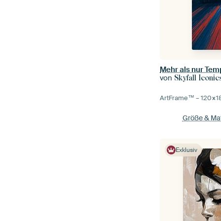
Mehr als nur Tem
von
Skyfall Iconic
ArtFrame™ –
120×1
Größe & Mat
Exklusiv