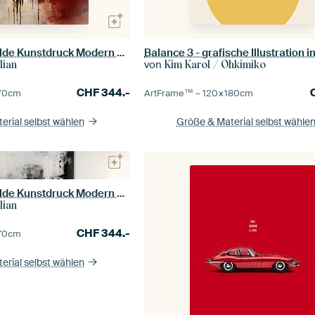
Abstraktes Gemälde Kunstdruck Modern Rot, Gelb und Weiß
von
lian
Kim Karol / Ohkimiko
CHF
344.-
70
cm
ArtFrame™ –
120×180
cm
erial selbst wählen
Größe & Material selbst wähle
Abstraktes Gemälde Kunstdruck Modern Schwarz Weiß
lian
CHF
344.-
70
cm
erial selbst wählen