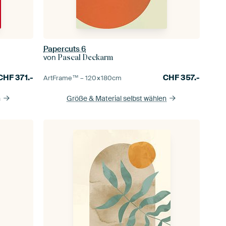
Papercuts 6
von
Pascal Deckarm
CHF
371.-
CHF
357.-
ArtFrame™ –
120×180
cm
n
Größe & Material selbst wählen