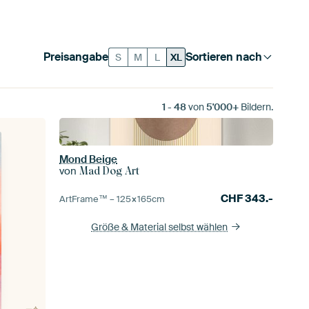
Preisangabe
Sortieren nach
S
M
L
XL
1
-
48
von
5'000+
Bildern.
Mond Beige
von
Mad Dog Art
CHF
343.-
ArtFrame™ –
125×165
cm
Größe & Material selbst wählen