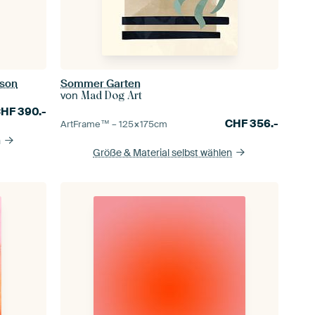
oson
Sommer Garten
von
Mad Dog Art
CHF
390.-
CHF
356.-
ArtFrame™ –
125×175
cm
n
Größe & Material selbst wählen