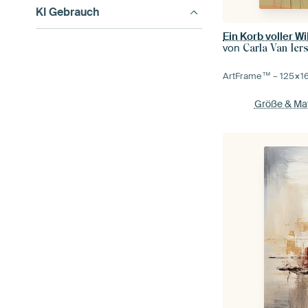
KI Gebrauch
Ein Korb voller W
von
Carla Van Iers
ArtFrame™ –
125×1
Größe & Mat