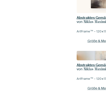
von
Niklas Maximi
ArtFrame™ –
120×1
Größe & Mat
von
Niklas Maximi
ArtFrame™ –
120×1
Größe & Mat