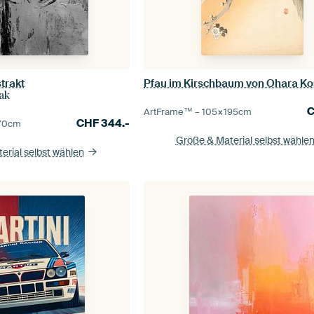
trakt
Pfau im Kirschbaum von Ohara K
ak
ArtFrame™ –
105×195
cm
CHF
344.-
70
cm
Größe & Material selbst wähle
erial selbst wählen