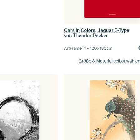
Cars in Colors, Jaguar E-Type
von
Theodor Decker
ArtFrame™ –
120×180
cm
Größe & Material selbst wähle