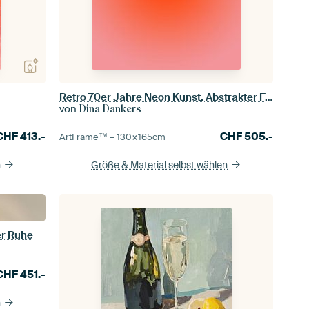
Retro 70er Jahre Neon Kunst. Abstrakter Farbverlauf in Orange und Pink
von
Dina Dankers
CHF
413.-
CHF
505.-
ArtFrame™ –
130×165
cm
n
Größe & Material selbst wählen
er Ruhe
CHF
451.-
n