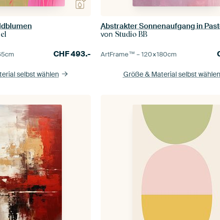
ildblumen
Abstrakter Sonnenaufgang in Pastel
von
el
Studio BB
CHF
493.-
65
cm
ArtFrame™ –
120×180
cm
erial selbst wählen
Größe & Material selbst wähle