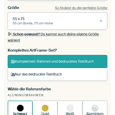
Größe
So findest du die perfekte Größe
55 x 75
55 cm Breite, 75 cm Höhe
Schon gewusst?
Du kannst auch deine eigene Größe
wählen!
Komplettes ArtFrame-Set?
Komplettset: Rahmen und bedrucktes Textiltuch
Nur das bedruckte Textiltuch
Wähle die Rahmenfarbe
Du spannst einen wechselbaren Textiltuch in
ALUMINIUMRAHMEN
deinen vorhandenen ArtFrame™.
So
funktioniert es.
Schwarz
Gold
Weiß
Aluminium