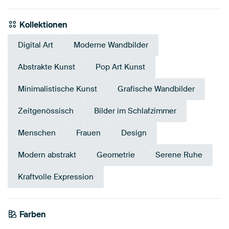
Kollektionen
Digital Art
Moderne Wandbilder
Abstrakte Kunst
Pop Art Kunst
Minimalistische Kunst
Grafische Wandbilder
Zeitgenössisch
Bilder im Schlafzimmer
Menschen
Frauen
Design
Modern abstrakt
Geometrie
Serene Ruhe
Kraftvolle Expression
Tangerine
Farben
Bordeaux
Orange
Braun
Terrakotta
Early Dew
Bronze
Koralle
Twist
Smaragdgrün
Rot