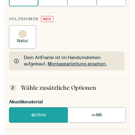
HOLZRAHMEN
NEU
Natur
Dein ArtFrame ist im Handumdrehen
aufgebaut.
Montageanleitung ansehen
.
Dein ArtFrame ist im Handumdrehen
aufgebaut.
Montageanleitung ansehen
.
Wähle zusätzliche Optionen
2
Akustikmaterial
Ohne
Mit