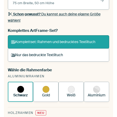
75 cm Breite, 50 cm Höhe
Schon gewusst?
Du kannst auch deine eigene Größe
wählen!
Komplettes ArtFrame-Set?
Komplettset: Rahmen und bedrucktes Textiltuch
Nur das bedruckte Textiltuch
Wähle die Rahmenfarbe
Du spannst einen wechselbaren Textiltuch in
ALUMINIUMRAHMEN
deinen vorhandenen ArtFrame™.
So
funktioniert es.
Schwarz
Gold
Weiß
Aluminium
HOLZRAHMEN
NEU