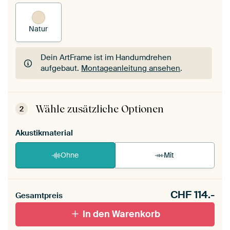
Natur
Dein ArtFrame ist im Handumdrehen
aufgebaut.
Montageanleitung ansehen
.
Dein ArtFrame ist im Handumdrehen
aufgebaut.
Montageanleitung ansehen
.
Wähle zusätzliche Optionen
2
Akustikmaterial
Ohne
Mit
CHF
114.-
Gesamtpreis
In den Warenkorb