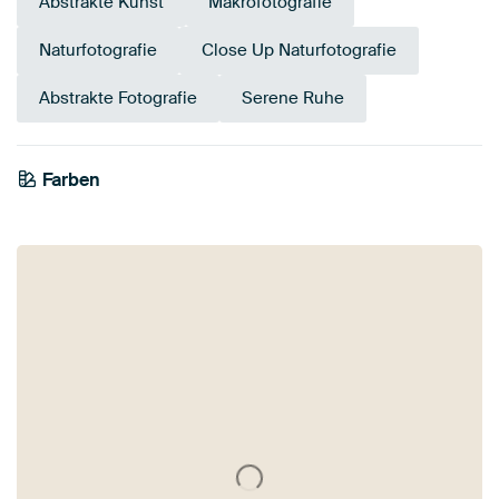
Abstrakte Kunst
Makrofotografie
Naturfotografie
Close Up Naturfotografie
Abstrakte Fotografie
Serene Ruhe
Tangerine
Farben
Braun
Twist
Gold
Terrakotta
Orange
Bronze
Rot
Bordeaux
Gelb