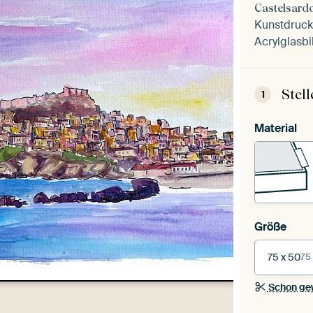
Castelsard
Kunstdruck 
Acrylglasbi
Stel
1
Material
Größe
75 x 50
75
Schon ge