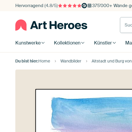
Hervorragend
(4.8/5)
375'000+ Wände ge
Such
Kunstwerke
Kollektionen
Künstler
Mat
Du bist hier:
Home
Wandbilder
Altstadt und Burg von 