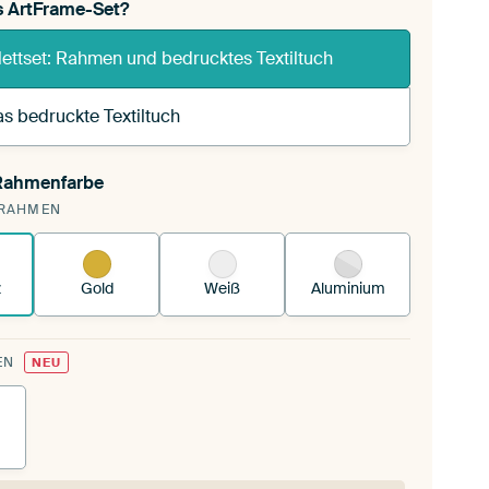
s ArtFrame-Set?
ettset: Rahmen und bedrucktes Textiltuch
s bedruckte Textiltuch
 Rahmenfarbe
pannst einen wechselbaren Textiltuch in deinen
RAHMEN
andenen ArtFrame™.
So funktioniert es.
z
Gold
Weiß
Aluminium
EN
NEU