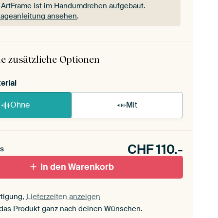
 ArtFrame ist im Handumdrehen aufgebaut.
ageanleitung ansehen
.
 ArtFrame ist im Handumdrehen aufgebaut.
ageanleitung ansehen
.
e zusätzliche Optionen
erial
Ohne
Mit
CHF
110.-
s
In den Warenkorb
tigung,
Lieferzeiten anzeigen
 das Produkt ganz nach deinen Wünschen.