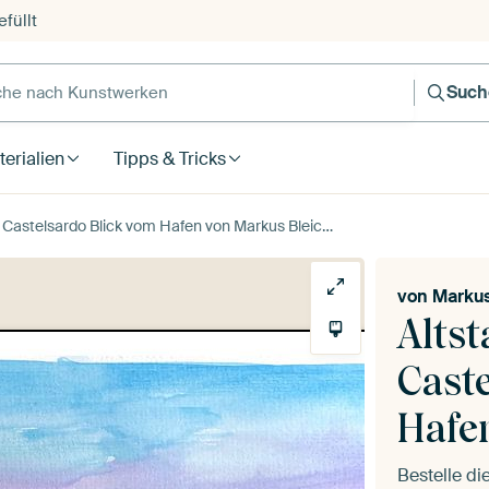
füllt
e nach Kunstwerken
Such
erialien
Tipps & Tricks
Castelsardo Blick vom Hafen von Markus Bleichner
von
Markus
Alts
Cast
Hafe
Bestelle d