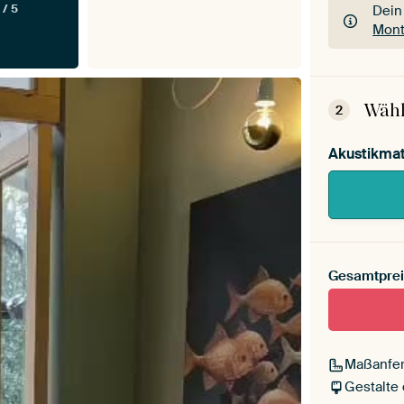
 / 5
Dein
Mont
Dein
Mont
Wähl
2
Akustikmat
Gesamtprei
Maßanfer
Gestalte