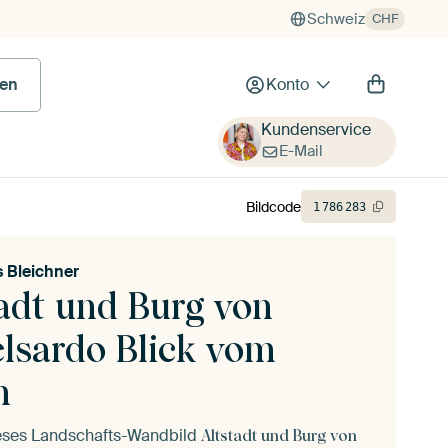
Schweiz
CHF
en
Konto
Kundenservice
E-Mail
Bildcode
1
786
283
 Bleichner
tadt und Burg von
elsardo Blick vom
n
ieses Landschafts-Wandbild
Altstadt und Burg von