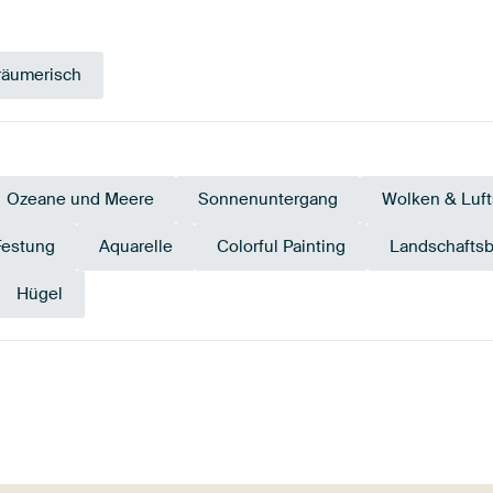
räumerisch
Ozeane und Meere
Sonnenuntergang
Wolken & Luft
Festung
Aquarelle
Colorful Painting
Landschaftsb
Hügel
Weiß
Beige
Salbeigrün
Taupe
Rosa