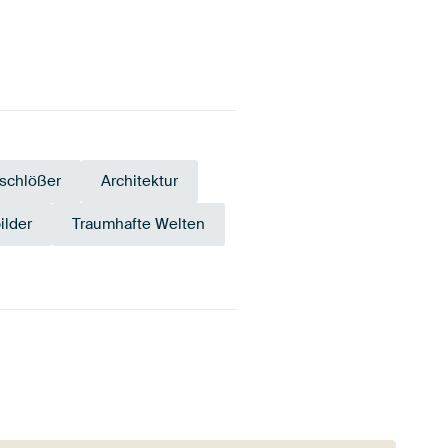
schlößer
Architektur
ilder
Traumhafte Welten
Braun
Violett