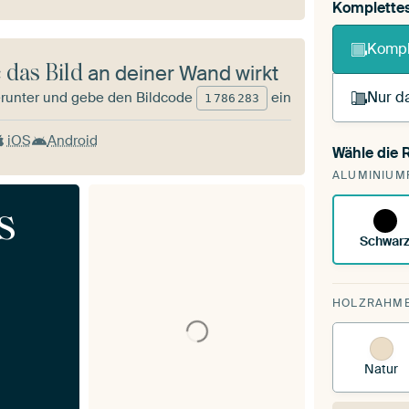
Komplette
Kompl
 das Bild
an deiner Wand wirkt
Nur da
runter und gebe den Bildcode
ein
1
786
283
iOS
Android
Wähle die
Du s
ALUMINIUM
vorh
s
Schwar
HOLZRAHM
Natur