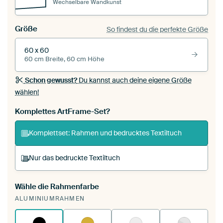
Wechselbare Wandkunst
Größe
So findest du die perfekte Größe
60 x 60
60 cm Breite, 60 cm Höhe
Schon gewusst?
Du kannst auch deine eigene Größe
wählen!
Komplettes ArtFrame-Set?
Komplettset: Rahmen und bedrucktes Textiltuch
Nur das bedruckte Textiltuch
Wähle die Rahmenfarbe
Du spannst einen wechselbaren Textiltuch in
ALUMINIUMRAHMEN
deinen vorhandenen ArtFrame™.
So
funktioniert es.