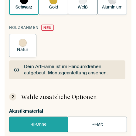
Schwarz
Gold
Weiß
Aluminium
HOLZRAHMEN
NEU
Natur
Dein ArtFrame ist im Handumdrehen
aufgebaut.
Montageanleitung ansehen
.
Dein ArtFrame ist im Handumdrehen
aufgebaut.
Montageanleitung ansehen
.
Wähle zusätzliche Optionen
2
Akustikmaterial
Ohne
Mit