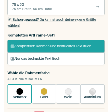
75 x 50
75 cm Breite, 50 cm Höhe
Schon gewusst?
Du kannst auch deine eigene Größe
wählen!
Komplettes ArtFrame-Set?
Komplettset: Rahmen und bedrucktes Textiltuch
Nur das bedruckte Textiltuch
Wähle die Rahmenfarbe
Du spannst einen wechselbaren Textiltuch in
ALUMINIUMRAHMEN
deinen vorhandenen ArtFrame™.
So
funktioniert es.
Schwarz
Gold
Weiß
Aluminium