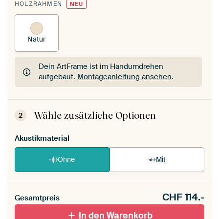
HOLZRAHMEN
NEU
Natur
Dein ArtFrame ist im Handumdrehen
aufgebaut.
Montageanleitung ansehen
.
Dein ArtFrame ist im Handumdrehen
aufgebaut.
Montageanleitung ansehen
.
Wähle zusätzliche Optionen
2
Akustikmaterial
Ohne
Mit
CHF
114.-
Gesamtpreis
In den Warenkorb