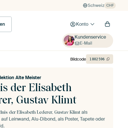
Schweiz
CHF
en
Konto
Kundenservice
E-Mail
Bildcode
1
802
596
lektion Alte Meister
is der Elisabeth
er, Gustav Klimt
als
ldnis der Elisabeth Lederer, Gustav Klimt
auf Leinwand, Alu-Dibond, als Poster, Tapete oder
ld.