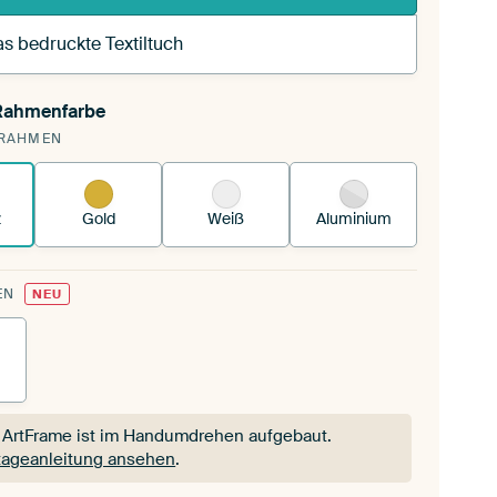
s bedruckte Textiltuch
 Rahmenfarbe
pannst einen wechselbaren Textiltuch in deinen
RAHMEN
andenen ArtFrame™.
So funktioniert es.
z
Gold
Weiß
Aluminium
EN
NEU
 ArtFrame ist im Handumdrehen aufgebaut.
ageanleitung ansehen
.