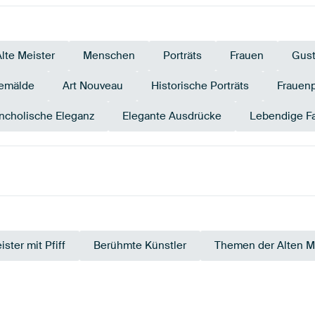
Alte Meister
Menschen
Porträts
Frauen
Gust
gemälde
Art Nouveau
Historische Porträts
Frauenp
ncholische Eleganz
Elegante Ausdrücke
Lebendige F
Blau
Orange
Terrakotta
Teal
Rosa
ister mit Pfiff
Berühmte Künstler
Themen der Alten M