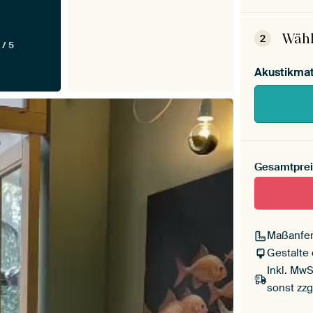
Dein
Mont
Wähl
2
 / 5
Akustikmat
Gesamtprei
Maßanfer
Gestalte
Inkl. MwS
sonst zzg