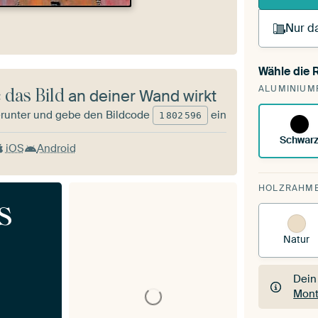
Nur da
Wähle die
Du s
ALUMINIUM
vorh
 das Bild
an deiner Wand wirkt
runter und gebe den Bildcode
ein
1
802
596
Schwar
iOS
Android
HOLZRAHM
s
Natur
Dein
Mont