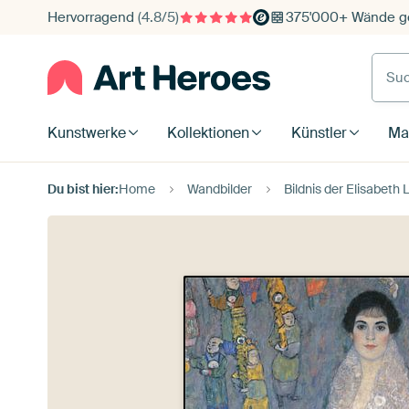
Hervorragend
(4.8/5)
375'000+ Wände ge
Such
Kunstwerke
Kollektionen
Künstler
Mat
Du bist hier:
Home
Wandbilder
Bildnis der Elisabeth 