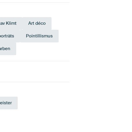
av Klimt
Art déco
orträts
Pointillismus
arben
Taupe
Beige
eister