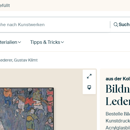
füllt
e nach Kunstwerken
Such
erialien
Tipps & Tricks
Lederer, Gustav Klimt
aus der
Kol
Bildn
Leder
Bestelle
Bi
Kunstdruck 
Acrylglasbi