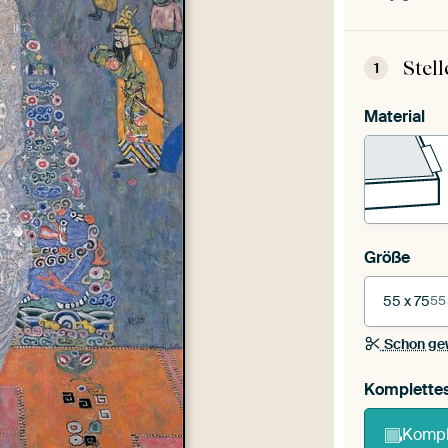
Stel
1
Material
Größe
55 x 75
55
Schon ge
Komplette
Kompl