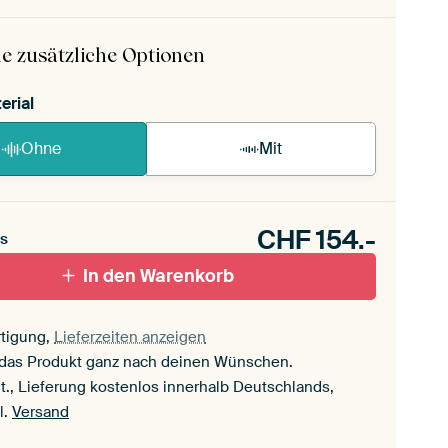
 ArtFrame ist im Handumdrehen aufgebaut.
ageanleitung ansehen
.
e zusätzliche Optionen
erial
Ohne
Mit
CHF
154.-
s
In den Warenkorb
tigung,
Lieferzeiten anzeigen
 das Produkt ganz nach deinen Wünschen.
t., Lieferung kostenlos innerhalb Deutschlands,
l.
Versand