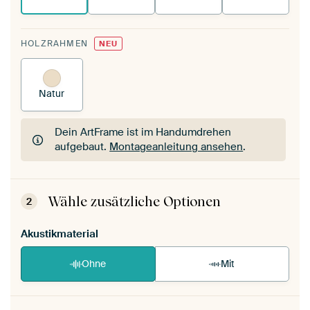
HOLZRAHMEN
NEU
Natur
Dein ArtFrame ist im Handumdrehen
aufgebaut.
Montageanleitung ansehen
.
Dein ArtFrame ist im Handumdrehen
aufgebaut.
Montageanleitung ansehen
.
Wähle zusätzliche Optionen
2
Akustikmaterial
Ohne
Mit