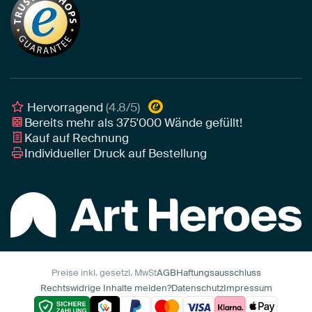
Tapete
Akustik-Tipps
Unser Team
Leinwand
Tipps von unseren Botschaftern
Botschafter
Leinwand für draußen
Individuelle Einrichtungsberatung
Awards und Preise
Poster
Geschäftskunden
Gerahmtes Poster
Interior Designer Programm
Hervorragend
(4.8/5)
Art Heroes App
Bereits mehr als
375'000
Wände gefüllt!
Kauf auf Rechnung
Individueller Druck auf Bestellung
Preise inkl. gesetzl. MwSt
AGB
Haftungsausschluss
Rechtswidrige Inhalte melden?
Datenschutz
Impressum