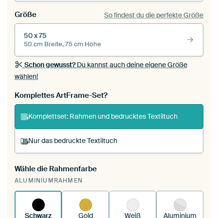
Größe
So findest du die perfekte Größe
50 x 75
50 cm Breite, 75 cm Höhe
Schon gewusst?
Du kannst auch deine eigene Größe
wählen!
Komplettes ArtFrame-Set?
Komplettset: Rahmen und bedrucktes Textiltuch
Nur das bedruckte Textiltuch
Wähle die Rahmenfarbe
Du spannst einen wechselbaren Textiltuch in
ALUMINIUMRAHMEN
deinen vorhandenen ArtFrame™.
So
funktioniert es.
Schwarz
Gold
Weiß
Aluminium