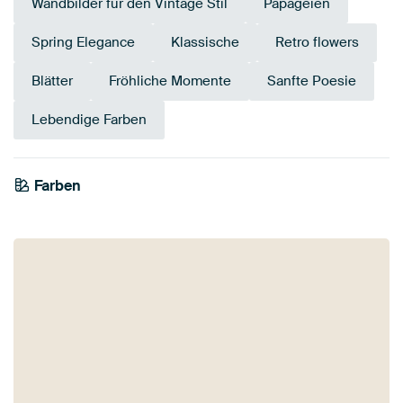
Wandbilder für den Vintage Stil
Papageien
Spring Elegance
Klassische
Retro flowers
Blätter
Fröhliche Momente
Sanfte Poesie
Lebendige Farben
Farben
Salbeigrün
Early Dew
Bordeaux
Rosa
Gold
Mauve
Taupe
Olivgrün
Braun