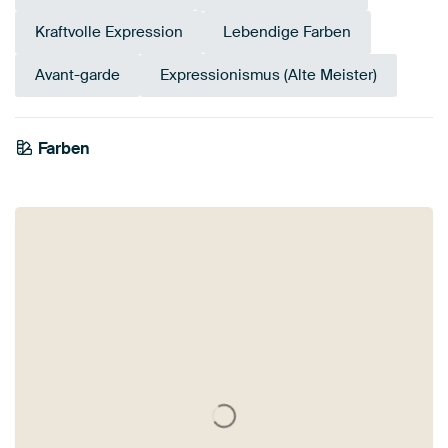
Kraftvolle Expression
Lebendige Farben
Avant-garde
Expressionismus (Alte Meister)
Farben
Anthrazit
Olivgrün
Beige
Smaragdgrün
Schwarz
Salbeigrün
Grün
Braun
Rosa