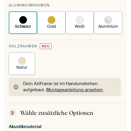
Du spannst einen wechselbaren Textiltuch in
ALUMINIUMRAHMEN
deinen vorhandenen ArtFrame™.
So
funktioniert es.
Schwarz
Gold
Weiß
Aluminium
HOLZRAHMEN
NEU
Natur
Dein ArtFrame ist im Handumdrehen
aufgebaut.
Montageanleitung ansehen
.
Dein ArtFrame ist im Handumdrehen
aufgebaut.
Montageanleitung ansehen
.
Wähle zusätzliche Optionen
2
Akustikmaterial