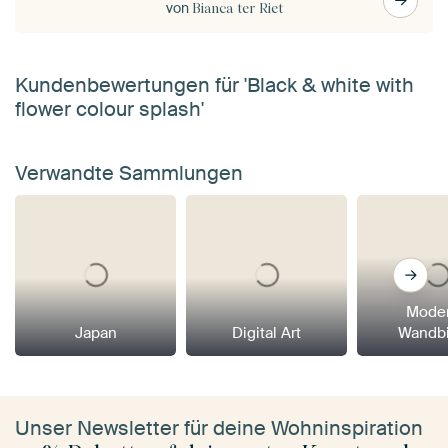
von
Bianca ter Riet
Kundenbewertungen für 'Black & white with
flower colour splash'
Verwandte Sammlungen
Mode
Japan
Digital Art
Wandbi
Unser Newsletter für deine Wohninspiration