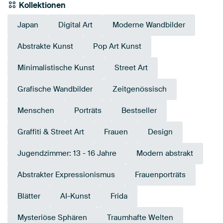
Kollektionen
Japan
Digital Art
Moderne Wandbilder
Abstrakte Kunst
Pop Art Kunst
Minimalistische Kunst
Street Art
Grafische Wandbilder
Zeitgenössisch
Menschen
Porträts
Bestseller
Graffiti & Street Art
Frauen
Design
Jugendzimmer: 13 - 16 Jahre
Modern abstrakt
Abstrakter Expressionismus
Frauenporträts
Blätter
AI-Kunst
Frida
Mysteriöse Sphären
Traumhafte Welten