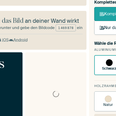
Komplette
Kompl
 das Bild
an deiner Wand wirkt
Nur da
runter und gebe den Bildcode
ein
1
469
878
iOS
Android
Wähle die
Du s
ALUMINIUM
vorh
s
Schwar
HOLZRAHM
Natur