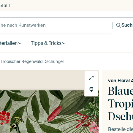
füllt
e nach Kunstwerken
Such
erialien
Tipps & Tricks
e Tropischer Regenwald Dschungel
von
Floral 
Blau
Trop
Dsch
Bestelle d