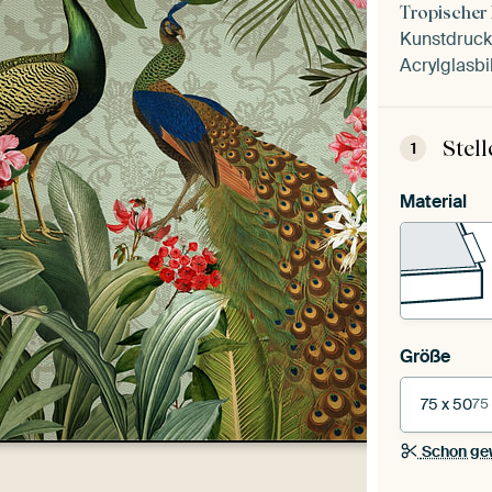
Tropischer
Kunstdruck 
Acrylglasbi
Stel
1
Material
Größe
75 x 50
75
Schon ge