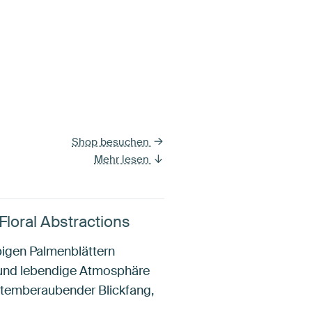
Shop besuchen
Mehr lesen
loral Abstractions
pigen Palmenblättern
e und lebendige Atmosphäre
 atemberaubender Blickfang,