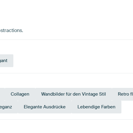
bstractions.
gant
Collagen
Wandbilder für den Vintage Stil
Retro f
leganz
Elegante Ausdrücke
Lebendige Farben
Grün
Braun
Smaragdgrün
Rot
Terrakot