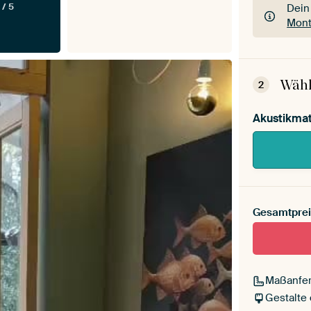
 / 5
Dein
Mont
Dein
Mont
Wähl
2
Akustikmat
Gesamtprei
Maßanfer
Gestalte