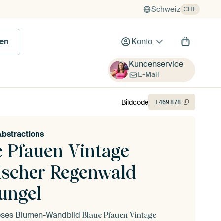
Schweiz
CHF
en
Konto
Kundenservice
E-Mail
Bildcode
1
469
878
Abstractions
e Pfauen Vintage
ischer Regenwald
ungel
ieses Blumen-Wandbild
Blaue Pfauen Vintage