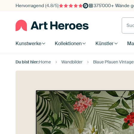
Hervorragend
(4.8/5)
375'000+ Wände ge
Such
Kunstwerke
Kollektionen
Künstler
Mat
Du bist hier:
Home
Wandbilder
Blaue Pfauen Vintag