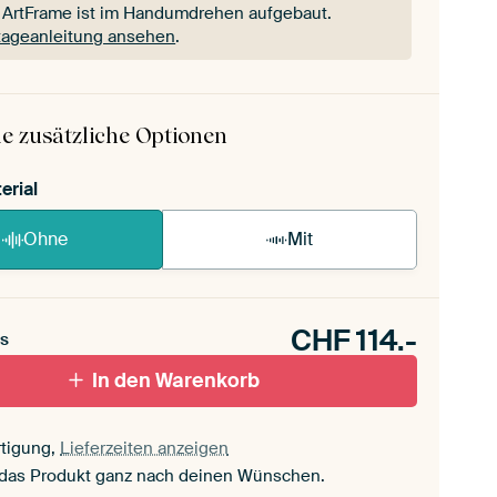
 ArtFrame ist im Handumdrehen aufgebaut.
ageanleitung ansehen
.
 ArtFrame ist im Handumdrehen aufgebaut.
ageanleitung ansehen
.
e zusätzliche Optionen
erial
Ohne
Mit
CHF
114.-
s
In den Warenkorb
tigung,
Lieferzeiten anzeigen
 das Produkt ganz nach deinen Wünschen.