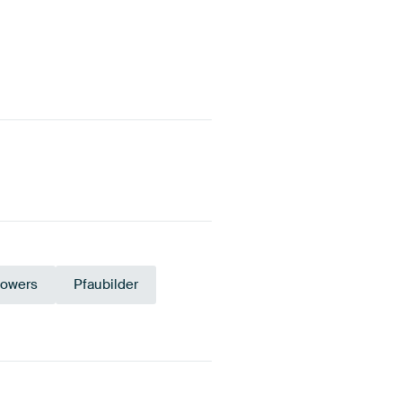
lowers
Pfaubilder
ta
Bordeaux
Salbeigrün