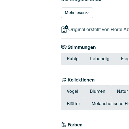
Mehr lesen
Original erstellt von Floral A
Stimmungen
Ruhig
Lebendig
Ele
Kollektionen
Vögel
Blumen
Natur
Blätter
Melancholische E
Farben
Olivgrün
Early Dew