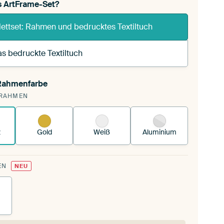
s ArtFrame-Set?
ettset: Rahmen und bedrucktes Textiltuch
s bedruckte Textiltuch
 Rahmenfarbe
pannst einen wechselbaren Textiltuch in deinen
RAHMEN
andenen ArtFrame™.
So funktioniert es.
z
Gold
Weiß
Aluminium
EN
NEU