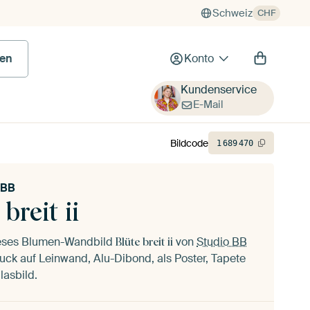
Schweiz
CHF
en
Konto
Kundenservice
E-Mail
Bildcode
1
689
470
 BB
 breit ii
ieses Blumen-Wandbild
von
Studio BB
Blüte breit ii
uck auf Leinwand, Alu-Dibond, als Poster, Tapete
lasbild.