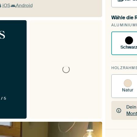
iOS
Android
Wähle die
Du s
ALUMINIUM
vorh
s
Schwar
HOLZRAHM
Natur
 / 5
Dein
Mont
Dein
Mont