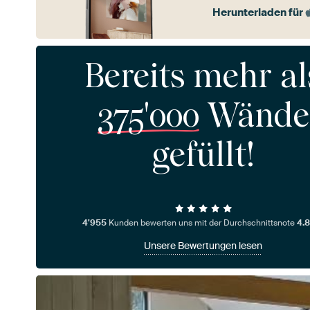
Herunterladen für
Bereits mehr al
375'000
Wände
gefüllt!
4'955
Kunden bewerten uns mit der Durchschnittsnote
4.8
Unsere Bewertungen lesen