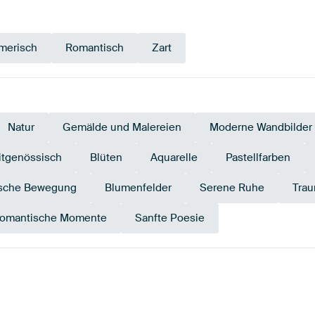
merisch
Romantisch
Zart
Natur
Gemälde und Malereien
Moderne Wandbilder
itgenössisch
Blüten
Aquarelle
Pastellfarben
sche Bewegung
Blumenfelder
Serene Ruhe
Trau
omantische Momente
Sanfte Poesie
Grau
Bronze
Blau
Salbeigrün
Braun