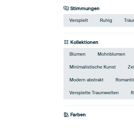
Stimmungen
Verspielt
Ruhig
Träu
Kollektionen
Blumen
Mohnblumen
Minimalistische Kunst
Ze
Modern abstrakt
Romanti
Verspielte Traumwelten
R
Farben
Beige
Taupe