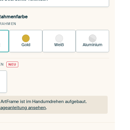
 Rahmenfarbe
pannst einen wechselbaren Textiltuch in deinen
RAHMEN
andenen ArtFrame™.
So funktioniert es.
z
Gold
Weiß
Aluminium
EN
NEU
 ArtFrame ist im Handumdrehen aufgebaut.
ageanleitung ansehen
.
 ArtFrame ist im Handumdrehen aufgebaut.
ageanleitung ansehen
.