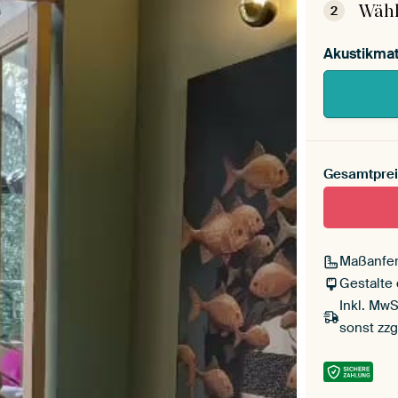
Wähl
2
Akustikmat
Gesamtprei
Maßanfer
Gestalte
Inkl. MwS
sonst zzg