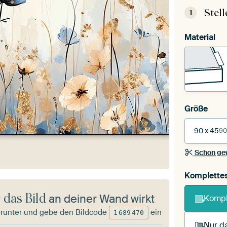
Stel
1
Material
Größe
90 x 45
90
Schon ge
Komplette
 das Bild
an deiner Wand wirkt
Kompl
runter und gebe den Bildcode
ein
1
689
470
Nur da