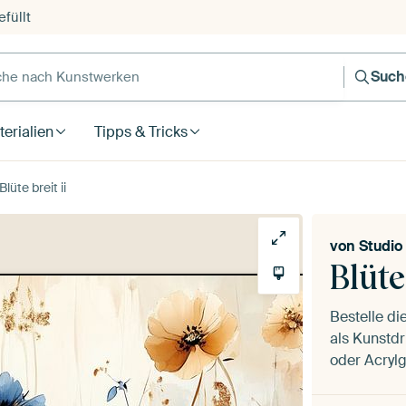
füllt
e nach Kunstwerken
Such
erialien
Tipps & Tricks
Blüte breit ii
von
Studio
Blüte
Bestelle d
als Kunstdr
oder Acrylg