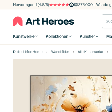
Hervorragend
(4.8/5)
375'000+ Wände ge
Such
Kunstwerke
Kollektionen
Künstler
Mat
Du bist hier:
Home
Wandbilder
Alle Kunstwerke