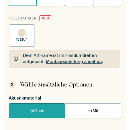
HOLZRAHMEN
NEU
Natur
Dein ArtFrame ist im Handumdrehen
aufgebaut.
Montageanleitung ansehen
.
Dein ArtFrame ist im Handumdrehen
aufgebaut.
Montageanleitung ansehen
.
Wähle zusätzliche Optionen
2
Akustikmaterial
Ohne
Mit