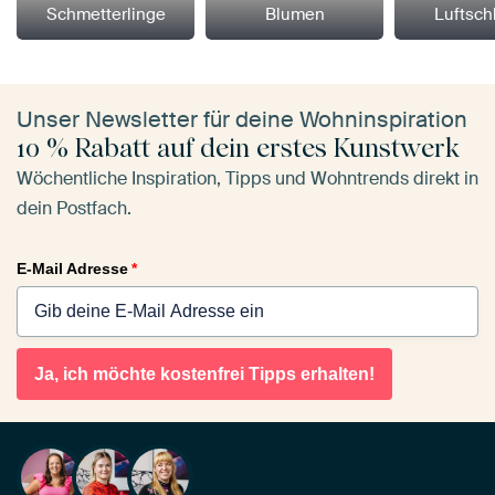
Schmetterlinge
Blumen
Luftsch
Unser Newsletter für deine Wohninspiration
10 % Rabatt auf dein erstes Kunstwerk
Wöchentliche Inspiration, Tipps und Wohntrends direkt in
dein Postfach.
E-Mail Adresse
*
Ja, ich möchte kostenfrei Tipps erhalten!