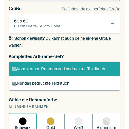
Größe
So findest du die perfekte Größe
60 x 60
60 cm Breite, 60 cm Höhe
Schon gewusst?
Du kannst auch deine eigene Größe
wählen!
Komplettes ArtFrame-Set?
Komplettset: Rahmen und bedrucktes Textiltuch
Nur das bedruckte Textiltuch
Wähle die Rahmenfarbe
Du spannst einen wechselbaren Textiltuch in
ALUMINIUMRAHMEN
deinen vorhandenen ArtFrame™.
So
funktioniert es.
Schwarz
Gold
Weiß
Aluminium