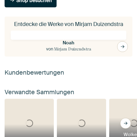
Shop besuchen
Entdecke die Werke von Mirjam Duizendstra
Noah
von
Mirjam Duizendstra
Kundenbewertungen
Verwandte Sammlungen
Wolke