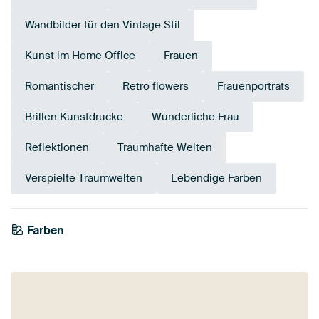
Wandbilder für den Vintage Stil
Kunst im Home Office
Frauen
Romantischer
Retro flowers
Frauenporträts
Brillen Kunstdrucke
Wunderliche Frau
Reflektionen
Traumhafte Welten
Verspielte Traumwelten
Lebendige Farben
Farben
Early Dew
Bronze
Teal
Salbeigrün
Anthrazit
Braun
Beige
Grün
Bordeaux
Rot