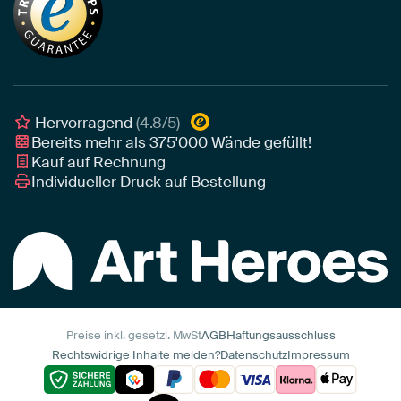
Akustik-Tipps
Unser Team
Leinwand
Tipps von unseren Botschaftern
Botschafter
Leinwand für draußen
Individuelle Einrichtungsberatung
Awards und Preise
Poster
Geschäftskunden
Gerahmtes Poster
Interior Designer Programm
Hervorragend
(4.8/5)
Art Heroes App
Bereits mehr als
375'000
Wände gefüllt!
Kauf auf Rechnung
Individueller Druck auf Bestellung
Preise inkl. gesetzl. MwSt
AGB
Haftungsausschluss
Rechtswidrige Inhalte melden?
Datenschutz
Impressum