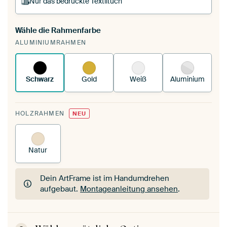
Nur das bedruckte Textiltuch
Wähle die Rahmenfarbe
Du spannst einen wechselbaren Textiltuch in
ALUMINIUMRAHMEN
deinen vorhandenen ArtFrame™.
So
funktioniert es.
Schwarz
Gold
Weiß
Aluminium
HOLZRAHMEN
NEU
Natur
Dein ArtFrame ist im Handumdrehen
aufgebaut.
Montageanleitung ansehen
.
Dein ArtFrame ist im Handumdrehen
aufgebaut.
Montageanleitung ansehen
.