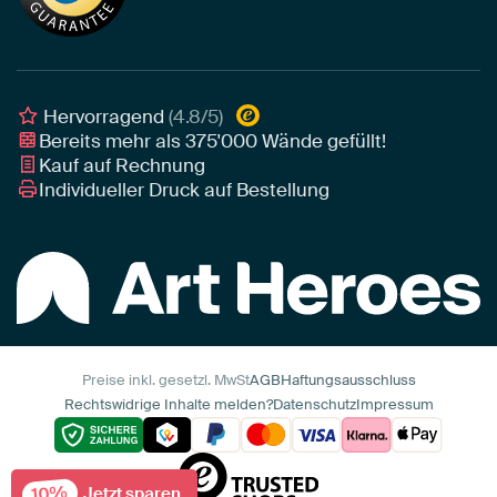
Botschafter
Leinwand für draußen
Individuelle Einrichtungsberatung
Awards und Preise
Poster
Geschäftskunden
Gerahmtes Poster
Interior Designer Programm
Hervorragend
(4.8/5)
Art Heroes App
Bereits mehr als
375'000
Wände gefüllt!
Kauf auf Rechnung
Individueller Druck auf Bestellung
Preise inkl. gesetzl. MwSt
AGB
Haftungsausschluss
Rechtswidrige Inhalte melden?
Datenschutz
Impressum
10%
Jetzt sparen