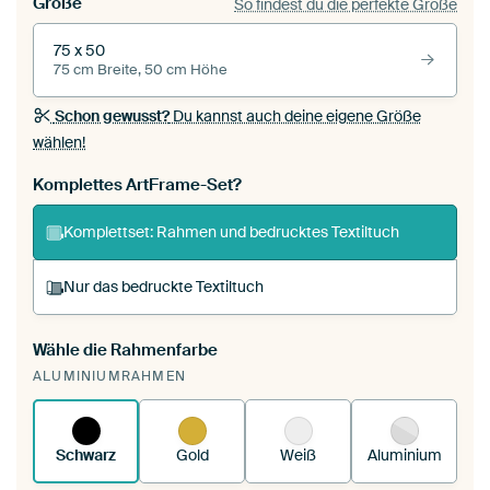
Größe
So findest du die perfekte Größe
75 x 50
75 cm Breite, 50 cm Höhe
Schon gewusst?
Du kannst auch deine eigene Größe
wählen!
Komplettes ArtFrame-Set?
Komplettset: Rahmen und bedrucktes Textiltuch
Nur das bedruckte Textiltuch
Wähle die Rahmenfarbe
Du spannst einen wechselbaren Textiltuch in
ALUMINIUMRAHMEN
deinen vorhandenen ArtFrame™.
So
funktioniert es.
Schwarz
Gold
Weiß
Aluminium