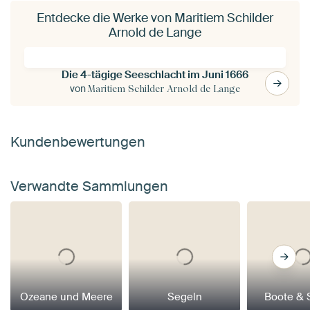
Entdecke die Werke von Maritiem Schilder
Arnold de Lange
Die 4-tägige Seeschlacht im Juni 1666
von
Maritiem Schilder Arnold de Lange
Kundenbewertungen
Verwandte Sammlungen
Ozeane und Meere
Segeln
Boote & 