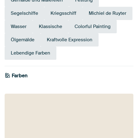
Gemälde und Malereien
Festung
Segelschiffe
Kriegsschiff
Michiel de Ruyter
Wasser
Klassische
Colorful Painting
Ölgemälde
Kraftvolle Expression
Lebendige Farben
Farben
Early Dew
Beige
Olivgrün
Teal
Salbeigrün
Braun
Smaragdgrün
Blau