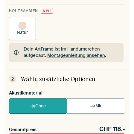
HOLZRAHMEN
NEU
Natur
Dein ArtFrame ist im Handumdrehen
aufgebaut.
Montageanleitung ansehen
.
Dein ArtFrame ist im Handumdrehen
aufgebaut.
Montageanleitung ansehen
.
Wähle zusätzliche Optionen
2
Akustikmaterial
Ohne
Mit
CHF
118.-
Gesamtpreis