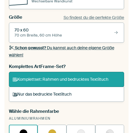
Wechselbare Wandkunst
Größe
So findest du die perfekte Größe
70 x 60
70 cm Breite, 60 cm Höhe
Schon gewusst?
Du kannst auch deine eigene Größe
wählen!
Komplettes ArtFrame-Set?
Komplettset: Rahmen und bedrucktes Textiltuch
Nur das bedruckte Textiltuch
Wähle die Rahmenfarbe
Du spannst einen wechselbaren Textiltuch in
ALUMINIUMRAHMEN
deinen vorhandenen ArtFrame™.
So
funktioniert es.