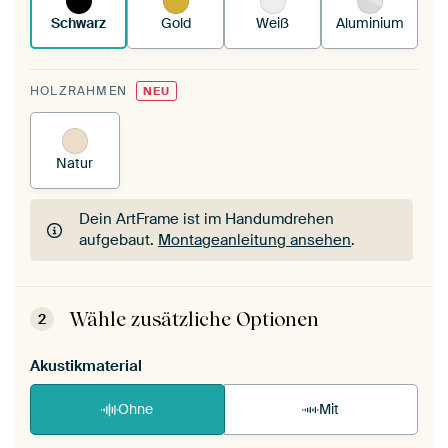
Schwarz
Gold
Weiß
Aluminium
HOLZRAHMEN
NEU
Natur
Dein ArtFrame ist im Handumdrehen
aufgebaut.
Montageanleitung ansehen
.
Dein ArtFrame ist im Handumdrehen
aufgebaut.
Montageanleitung ansehen
.
Wähle zusätzliche Optionen
2
Akustikmaterial
Ohne
Mit