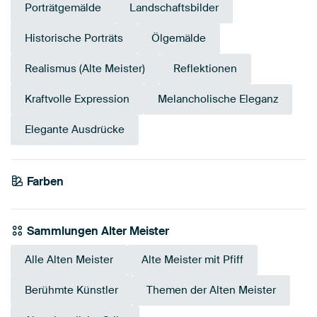
Porträtgemälde
Landschaftsbilder
Historische Porträts
Ölgemälde
Realismus (Alte Meister)
Reflektionen
Kraftvolle Expression
Melancholische Eleganz
Elegante Ausdrücke
Farben
Anthrazit
Beige
Early Dew
Teal
Bronze
Braun
Sammlungen Alter Meister
Alle Alten Meister
Alte Meister mit Pfiff
Berühmte Künstler
Themen der Alten Meister