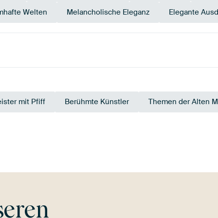
mhafte Welten
Melancholische Eleganz
Elegante Aus
arly Dew
Braun
Grün
Gelb
Gold
ister mit Pfiff
Berühmte Künstler
Themen der Alten M
seren