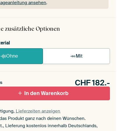
ageanleitung ansehen
.
 ArtFrame ist im Handumdrehen aufgebaut.
ageanleitung ansehen
.
e zusätzliche Optionen
erial
Ohne
Mit
CHF
182.-
s
In den Warenkorb
tigung,
Lieferzeiten anzeigen
 das Produkt ganz nach deinen Wünschen.
t., Lieferung kostenlos innerhalb Deutschlands,