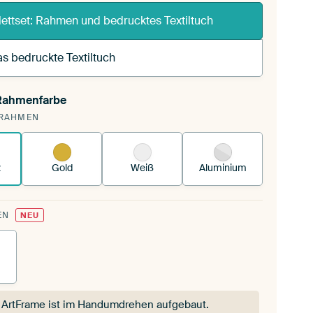
ettset: Rahmen und bedrucktes Textiltuch
s bedruckte Textiltuch
 Rahmenfarbe
pannst einen wechselbaren Textiltuch in deinen
RAHMEN
andenen ArtFrame™.
So funktioniert es.
z
Gold
Weiß
Aluminium
EN
NEU
 ArtFrame ist im Handumdrehen aufgebaut.