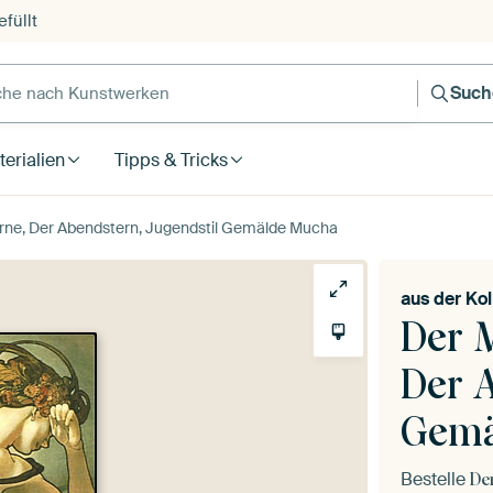
füllt
e nach Kunstwerken
Such
erialien
Tipps & Tricks
rne, Der Abendstern, Jugendstil Gemälde Mucha
aus der
Kol
Der 
Der 
Gemä
Bestelle
De