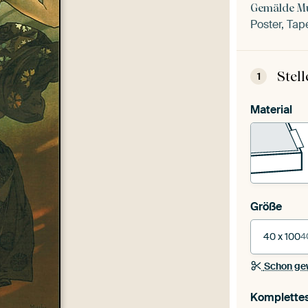
Gemälde M
Poster, Tap
Stel
1
Material
Größe
40 x 100
4
Schon ge
Komplette