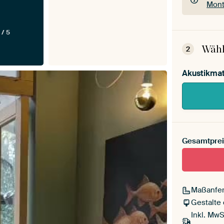
Mont
Dein
 / 5
Mont
Wähl
2
Akustikmat
Gesamtprei
Maßanfer
Gestalte
Inkl. MwS