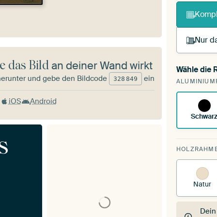
Kompl
Nur da
e das Bild
an deiner Wand wirkt
Wähle die
Du s
herunter und gebe den Bildcode
ein
328
849
ALUMINIUM
vorh
iOS
Android
Schwar
s
HOLZRAHM
Natur
Dein