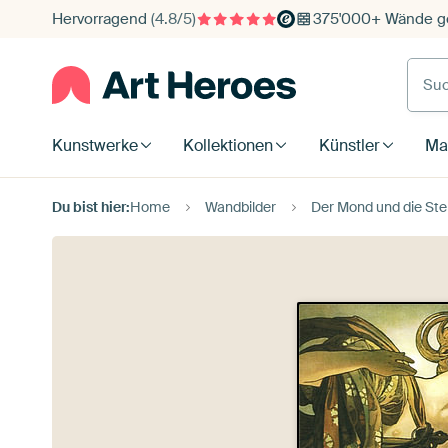
Hervorragend
(4.8/5)
375'000+ Wände ge
Such
Kunstwerke
Kollektionen
Künstler
Mat
Du bist hier:
Home
Wandbilder
Der Mond und die Ste