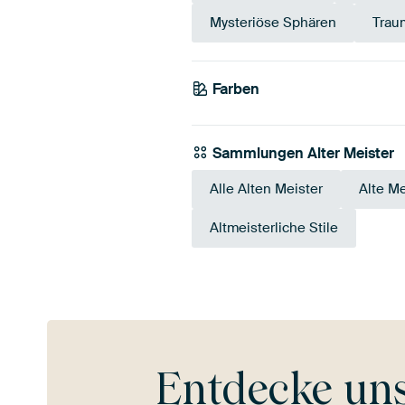
Mysteriöse Sphären
Trau
Farben
Olivgrün
Smaragdgrün
E
Sammlungen Alter Meister
Alle Alten Meister
Alte Me
Altmeisterliche Stile
Entdecke un