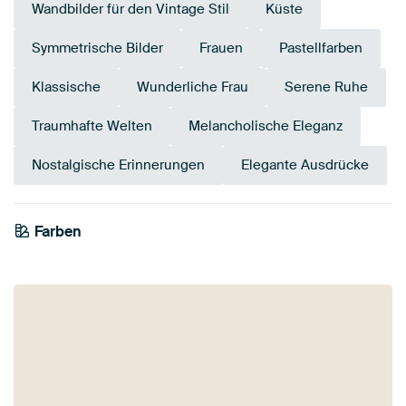
Wandbilder für den Vintage Stil
Küste
Symmetrische Bilder
Frauen
Pastellfarben
Klassische
Wunderliche Frau
Serene Ruhe
Traumhafte Welten
Melancholische Eleganz
Nostalgische Erinnerungen
Elegante Ausdrücke
Farben
Early Dew
Beige
Blau
Anthrazit
Taupe
Teal
Salbeigrün
Türkis
Olivgrün
Grau