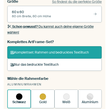
Größe
So findest du die perfekte Größe
60 x 60
60 cm Breite, 60 cm Höhe
Schon gewusst?
Du kannst auch deine eigene Größe
wählen!
Komplettes ArtFrame-Set?
Komplettset: Rahmen und bedrucktes Textiltuch
Nur das bedruckte Textiltuch
Wähle die Rahmenfarbe
Du spannst einen wechselbaren Textiltuch in
ALUMINIUMRAHMEN
deinen vorhandenen ArtFrame™.
So
funktioniert es.
Schwarz
Gold
Weiß
Aluminium