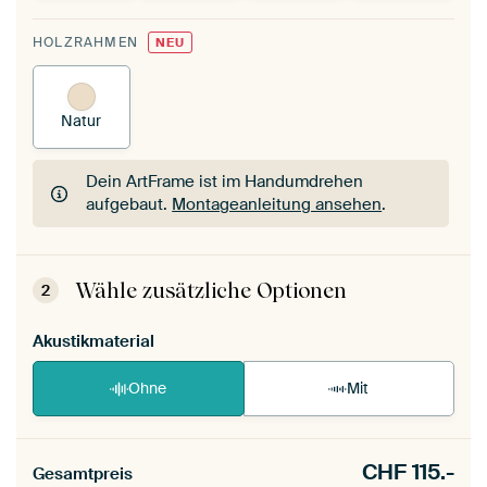
HOLZRAHMEN
NEU
Natur
Dein ArtFrame ist im Handumdrehen
aufgebaut.
Montageanleitung ansehen
.
Dein ArtFrame ist im Handumdrehen
aufgebaut.
Montageanleitung ansehen
.
Wähle zusätzliche Optionen
2
Akustikmaterial
Ohne
Mit
CHF
115.-
Gesamtpreis