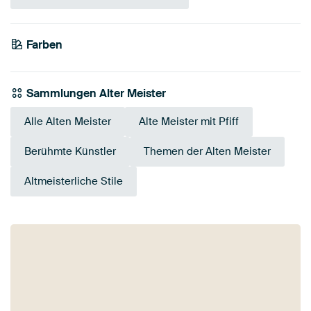
Farben
Early Dew
Anthrazit
Grau
Taupe
Blau
Braun
Teal
Salbeigrün
Mauve
Sammlungen Alter Meister
Alle Alten Meister
Alte Meister mit Pfiff
Berühmte Künstler
Themen der Alten Meister
Altmeisterliche Stile