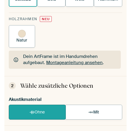
HOLZRAHMEN
NEU
Natur
Dein ArtFrame ist im Handumdrehen
aufgebaut.
Montageanleitung ansehen
.
Dein ArtFrame ist im Handumdrehen
aufgebaut.
Montageanleitung ansehen
.
Wähle zusätzliche Optionen
2
Akustikmaterial
Ohne
Mit