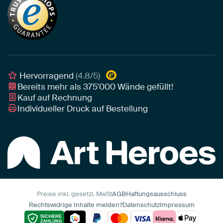
Tapete
Akustik-Tipps
Unser Team
Leinwand
Tipps von unseren Botschaftern
Botschafter
Leinwand für draußen
Individuelle Einrichtungsberatung
Awards und Preise
Poster
Geschäftskunden
Gerahmtes Poster
Interior Designer Programm
Hervorragend
(4.8/5)
Art Heroes App
Bereits mehr als
375'000
Wände gefüllt!
Kauf auf Rechnung
Individueller Druck auf Bestellung
Preise inkl. gesetzl. MwSt
AGB
Haftungsausschluss
Rechtswidrige Inhalte melden?
Datenschutz
Impressum