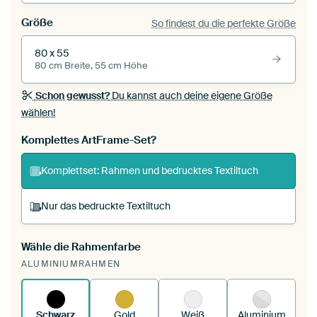
Größe
So findest du die perfekte Größe
80 x 55
80 cm Breite, 55 cm Höhe
Schon gewusst?
Du kannst auch deine eigene Größe
wählen!
Komplettes ArtFrame-Set?
Komplettset: Rahmen und bedrucktes Textiltuch
Nur das bedruckte Textiltuch
Wähle die Rahmenfarbe
Du spannst einen wechselbaren Textiltuch in
ALUMINIUMRAHMEN
deinen vorhandenen ArtFrame™.
So
funktioniert es.
Schwarz
Gold
Weiß
Aluminium