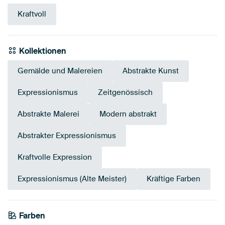
Kraftvoll
Kollektionen
Gemälde und Malereien
Abstrakte Kunst
Expressionismus
Zeitgenössisch
Abstrakte Malerei
Modern abstrakt
Abstrakter Expressionismus
Kraftvolle Expression
Expressionismus (Alte Meister)
Kräftige Farben
Farben
Terrakotta
Mauve
Taupe
Orange
Grau
Rot
Braun
Beige
Bordeaux
Bronze