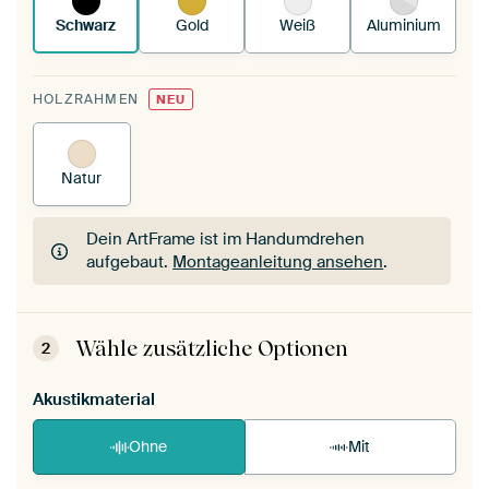
Schwarz
Gold
Weiß
Aluminium
HOLZRAHMEN
NEU
Natur
Dein ArtFrame ist im Handumdrehen
aufgebaut.
Montageanleitung ansehen
.
Dein ArtFrame ist im Handumdrehen
aufgebaut.
Montageanleitung ansehen
.
Wähle zusätzliche Optionen
2
Akustikmaterial
Ohne
Mit