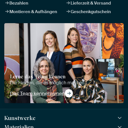
Bezahlen
Lieferzeit & Versand
Montieren & Aufhängen
Geschenkgutschein
Lerne das Team kennen
Die Helden, die es möglich machen
Das Team kennenlernen
Kunstwerke
Materialien
Alle Kunstwerke