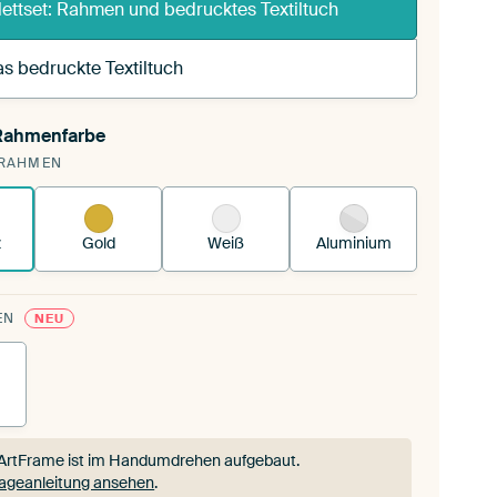
ettset: Rahmen und bedrucktes Textiltuch
s bedruckte Textiltuch
 Rahmenfarbe
annst einen wechselbaren Textiltuch in deinen
RAHMEN
andenen ArtFrame™.
So funktioniert es.
z
Gold
Weiß
Aluminium
EN
NEU
ArtFrame ist im Handumdrehen aufgebaut.
ageanleitung ansehen
.