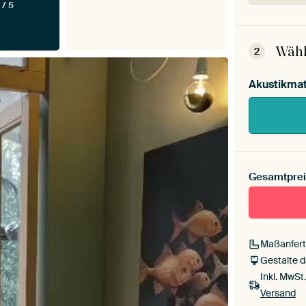
 / 5
Dein 
Mont
Wähl
2
Akustikmat
Gesamtprei
Maßanfert
Gestalte 
Inkl. MwSt
Versand