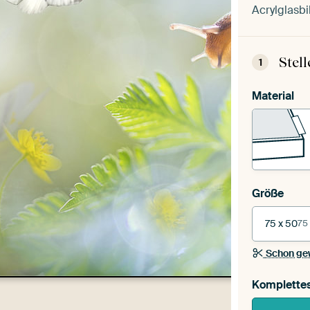
Acrylglasbi
Stel
1
Material
Größe
75 x 50
75
Schon ge
Komplette