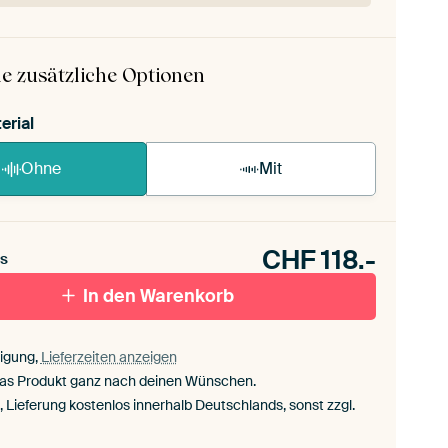
ArtFrame ist im Handumdrehen aufgebaut.
ageanleitung ansehen
.
e zusätzliche Optionen
erial
Ohne
Mit
CHF
118.-
s
In den Warenkorb
igung,
Lieferzeiten anzeigen
das Produkt ganz nach deinen Wünschen.
., Lieferung kostenlos innerhalb Deutschlands, sonst zzgl.