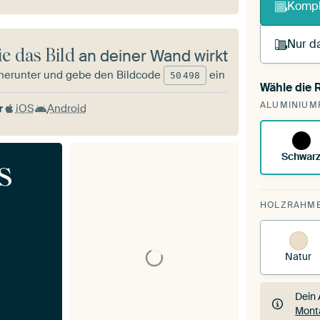
Kompl
Nur da
e das Bild
an deiner Wand wirkt
herunter und gebe den Bildcode
ein
50
498
Wähle die
Du sp
ALUMINIUM
vorh
r
iOS
Android
Schwar
s
HOLZRAHM
Natur
Dein 
Mont