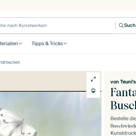
Such
erialien
Tipps & Tricks
indröschen
von
Teuni'
Fanta
Busc
Bestelle d
Buschwind
Kunstdruck 