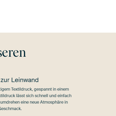
Olivgrün
Grau
Beige
Türkis
seren
 zur Leinwand
igem Textildruck, gespannt in einem
ldruck lässt sich schnell und einfach
dumdrehen eine neue Atmosphäre in
 Geschmack.