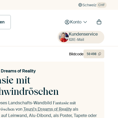
Schweiz
CHF
en
Konto
Kundenservice
E-Mail
Bildcode
50
498
s Dreams of Reality
sie mit
hwindröschen
ieses Landschafts-Wandbild
Fantasie mit
von
Teuni's Dreams of Reality
als
röschen
auf Leinwand, Alu-Dibond, als Poster, Tapete oder