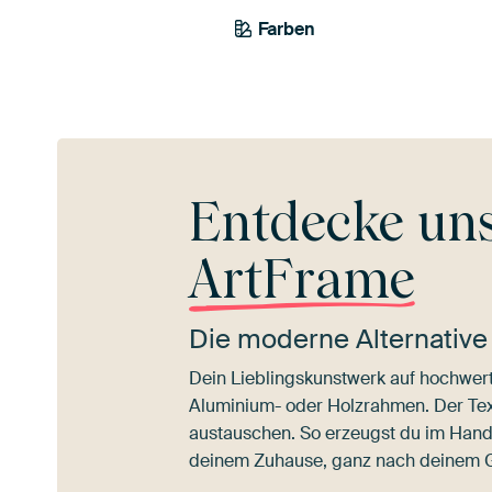
Farben
Salbeigrün
Early Dew
Entdecke un
ArtFrame
Die moderne Alternative
Dein Lieblingskunstwerk auf hochwert
Aluminium- oder Holzrahmen. Der Texti
austauschen. So erzeugst du im Han
deinem Zuhause, ganz nach deinem