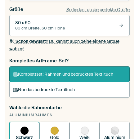
Größe
So findest du die perfekte Größe
80 x 60
80 cm Breite, 60 cm Höhe
Schon gewusst?
Du kannst auch deine eigene Größe
wählen!
Komplettes ArtFrame-Set?
Komplettset: Rahmen und bedrucktes Textiltuch
Nur das bedruckte Textiltuch
Wähle die Rahmenfarbe
Du spannst einen wechselbaren Textiltuch in
ALUMINIUMRAHMEN
deinen vorhandenen ArtFrame™.
So
funktioniert es.
Schwarz
Gold
Weiß
Aluminium