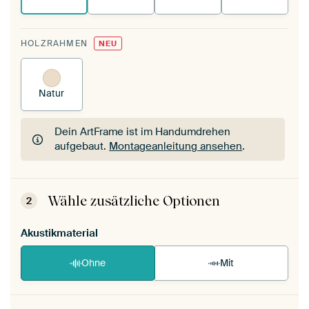
HOLZRAHMEN
NEU
Natur
Dein ArtFrame ist im Handumdrehen
aufgebaut.
Montageanleitung ansehen
.
Dein ArtFrame ist im Handumdrehen
aufgebaut.
Montageanleitung ansehen
.
Wähle zusätzliche Optionen
2
Akustikmaterial
Ohne
Mit