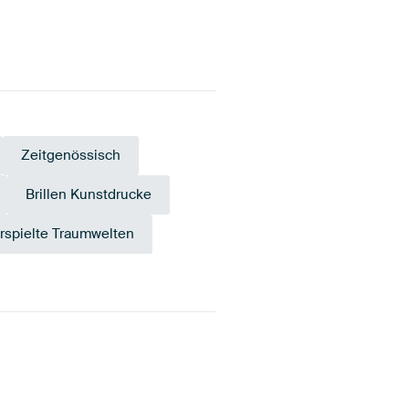
Zeitgenössisch
Brillen Kunstdrucke
rspielte Traumwelten
aupe
Early Dew
Beige