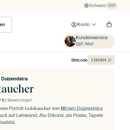
Schweiz
CHF
en
Konto
Kundenservice
E-Mail
Bildcode
1
293
624
 Duizendstra
taucher
/ 5
2 Bewertungen
eses Porträt
von
Mirjam Duizendstra
Goldtaucher
uck auf Leinwand, Alu-Dibond, als Poster, Tapete
lasbild.