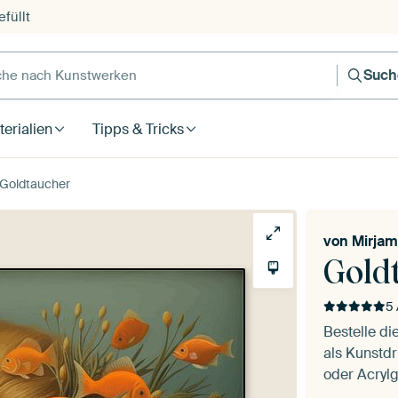
füllt
e nach Kunstwerken
Such
erialien
Tipps & Tricks
Goldtaucher
von
Mirjam
Gold
5 
Bestelle di
als Kunstdr
oder Acrylg