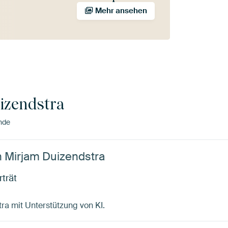
Mehr ansehen
izendstra
nde
n Mirjam Duizendstra
rträt
tra mit Unterstützung von KI.