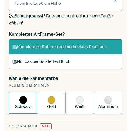
75 cm Breite, 50 cm Höhe
Schon gewusst?
Du kannst auch deine eigene Größe
wählen!
Komplettes ArtFrame-Set?
Komplettset: Rahmen und bedrucktes Textiltuch
Nur das bedruckte Textiltuch
Wähle die Rahmenfarbe
Du spannst einen wechselbaren Textiltuch in
ALUMINIUMRAHMEN
deinen vorhandenen ArtFrame™.
So
funktioniert es.
Schwarz
Gold
Weiß
Aluminium
HOLZRAHMEN
NEU