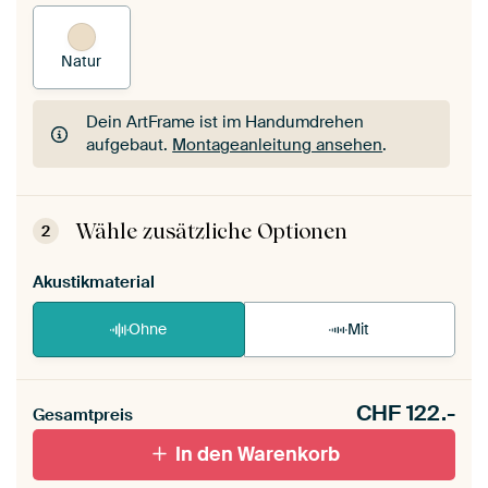
Natur
Dein ArtFrame ist im Handumdrehen
aufgebaut.
Montageanleitung ansehen
.
Dein ArtFrame ist im Handumdrehen
aufgebaut.
Montageanleitung ansehen
.
Wähle zusätzliche Optionen
2
Akustikmaterial
Ohne
Mit
CHF
122.-
Gesamtpreis
In den Warenkorb