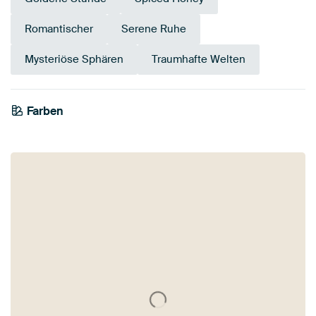
Romantischer
Serene Ruhe
Mysteriöse Sphären
Traumhafte Welten
Farben
Taupe
Beige
Bronze