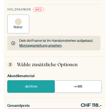
HOLZRAHMEN
NEU
Natur
Dein ArtFrame ist im Handumdrehen aufgebaut.
Montageanleitung ansehen
.
Dein ArtFrame ist im Handumdrehen aufgebaut.
Montageanleitung ansehen
.
Wähle zusätzliche Optionen
2
Akustikmaterial
Ohne
Mit
CHF
118.-
Gesamtpreis