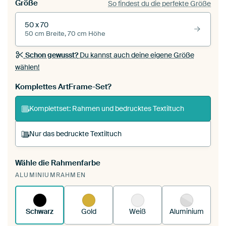
Größe
So findest du die perfekte Größe
50 x 70
50 cm Breite, 70 cm Höhe
Schon gewusst?
Du kannst auch deine eigene Größe
wählen!
Komplettes ArtFrame-Set?
Komplettset: Rahmen und bedrucktes Textiltuch
Nur das bedruckte Textiltuch
Wähle die Rahmenfarbe
Du spannst einen wechselbaren Textiltuch in
ALUMINIUMRAHMEN
deinen vorhandenen ArtFrame™.
So funktioniert
es.
Schwarz
Gold
Weiß
Aluminium