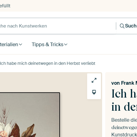
füllt
e nach Kunstwerken
Such
erialien
Tipps & Tricks
Ich habe mich deinetwegen in den Herbst verliebt
von
Frank 
Ich 
in de
Bestelle d
deinetwegen
Kunstdruck 