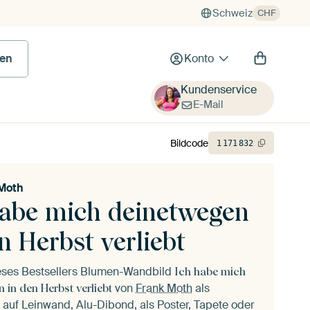
Schweiz
CHF
en
Konto
Kundenservice
E-Mail
Bildcode
1
171
832
Moth
habe mich deinetwegen
n Herbst verliebt
ieses Bestsellers Blumen-Wandbild
Ich habe mich
von
Frank Moth
als
 in den Herbst verliebt
auf Leinwand, Alu-Dibond, als Poster, Tapete oder