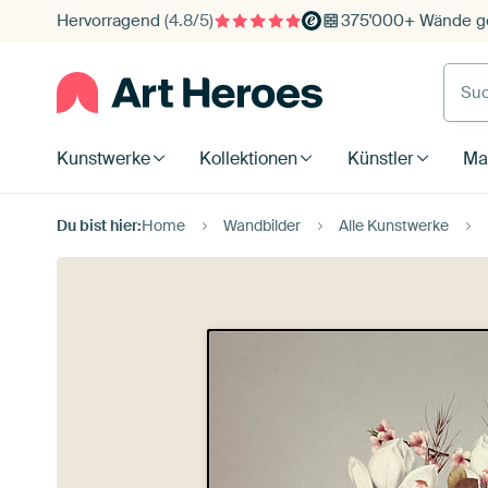
Hervorragend
(4.8/5)
375'000+ Wände ge
Such
Kunstwerke
Kollektionen
Künstler
Mat
Du bist hier:
Home
Wandbilder
Alle Kunstwerke