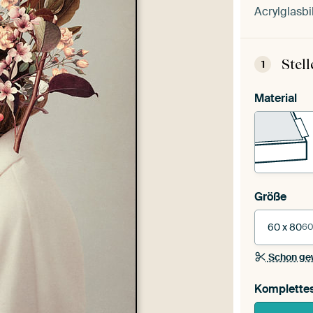
Acrylglasbi
Stel
1
Material
Größe
60 x 80
60
Schon ge
Komplette