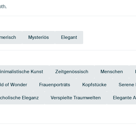
oth.
merisch
Mysteriös
Elegant
inimalistische Kunst
Zeitgenössisch
Menschen
ld of Wonder
Frauenporträts
Kopfstücke
Serene
cholische Eleganz
Verspielte Traumwelten
Elegante 
Taupe
Braun
Salbeigrün