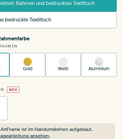
ettset: Rahmen und bedrucktes Textiltuch
s bedruckte Textiltuch
 Rahmenfarbe
pannst einen wechselbaren Textiltuch in deinen
RAHMEN
andenen ArtFrame™.
So funktioniert es.
z
Gold
Weiß
Aluminium
EN
NEU
 ArtFrame ist im Handumdrehen aufgebaut.
ageanleitung ansehen
.