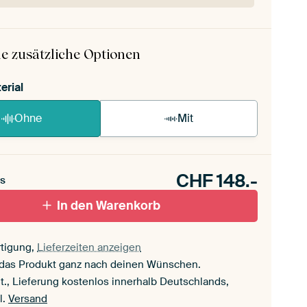
 ArtFrame ist im Handumdrehen aufgebaut.
ageanleitung ansehen
.
e zusätzliche Optionen
erial
Ohne
Mit
CHF
148.-
s
In den Warenkorb
tigung,
Lieferzeiten anzeigen
 das Produkt ganz nach deinen Wünschen.
t., Lieferung kostenlos innerhalb Deutschlands,
l.
Versand