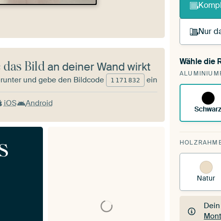
Kompl
Nur da
Wähle die
 das Bild
an deiner Wand wirkt
Du s
ALUMINIUM
vorh
runter und gebe den Bildcode
ein
1
171
832
iOS
Android
Schwar
s
HOLZRAHM
Natur
Dein
Mont