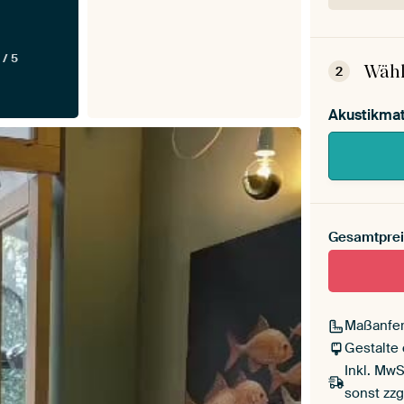
Dein
Mont
 / 5
Wähl
2
Akustikmat
Gesamtprei
Maßanfer
Gestalte
Inkl. MwS
sonst zzg