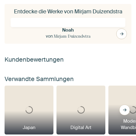
Entdecke die Werke von Mirjam Duizendstra
Noah
von
Mirjam Duizendstra
Kundenbewertungen
Verwandte Sammlungen
Mode
Japan
Digital Art
Wandbi