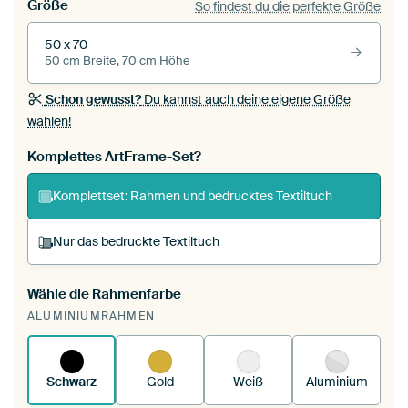
Größe
So findest du die perfekte Größe
50 x 70
50 cm Breite, 70 cm Höhe
Schon gewusst?
Du kannst auch deine eigene Größe
wählen!
Komplettes ArtFrame-Set?
Komplettset: Rahmen und bedrucktes Textiltuch
Nur das bedruckte Textiltuch
Wähle die Rahmenfarbe
Du spannst einen wechselbaren Textiltuch in
ALUMINIUMRAHMEN
deinen vorhandenen ArtFrame™.
So
funktioniert es.
Schwarz
Gold
Weiß
Aluminium