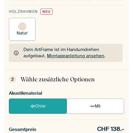
HOLZRAHMEN
NEU
Natur
Dein ArtFrame ist im Handumdrehen
aufgebaut.
Montageanleitung ansehen
.
Dein ArtFrame ist im Handumdrehen
aufgebaut.
Montageanleitung ansehen
.
Wähle zusätzliche Optionen
2
Akustikmaterial
Ohne
Mit
CHF
138.-
Gesamtpreis