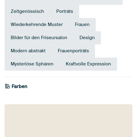
Zeitgenössisch
Porträts
Wiederkehrende Muster
Frauen
Bilder für den Friseursalon
Design
Modern abstrakt
Frauenporträts
Mysteriöse Sphären
Kraftvolle Expression
Farben
Anthrazit
Beige
Taupe
Grau
Braun
Schwarz