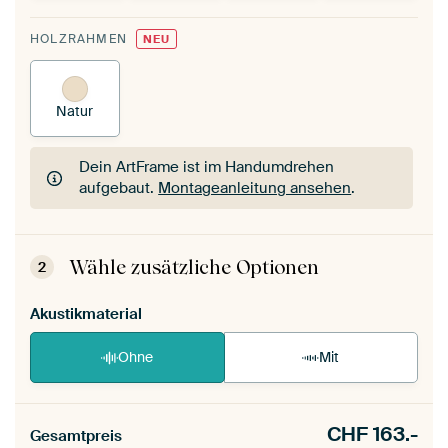
HOLZRAHMEN
NEU
Natur
Dein ArtFrame ist im Handumdrehen
aufgebaut.
Montageanleitung ansehen
.
Dein ArtFrame ist im Handumdrehen
aufgebaut.
Montageanleitung ansehen
.
Wähle zusätzliche Optionen
2
Akustikmaterial
Ohne
Mit
CHF
163.-
Gesamtpreis