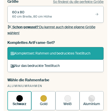
Größe
So findest du die perfekte Größe
60 x 80
60 cm Breite, 80 cm Höhe
Schon gewusst?
Du kannst auch deine eigene Größe
wählen!
Komplettes ArtFrame-Set?
Komplettset: Rahmen und bedrucktes Textiltuch
Nur das bedruckte Textiltuch
Wähle die Rahmenfarbe
Du spannst einen wechselbaren Textiltuch in
ALUMINIUMRAHMEN
deinen vorhandenen ArtFrame™.
So
funktioniert es.
Schwarz
Gold
Weiß
Aluminium