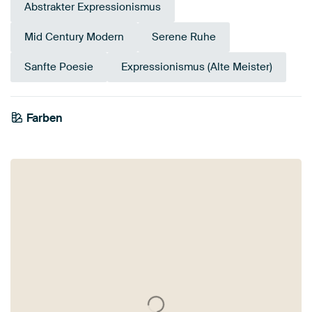
Abstrakter Expressionismus
Mid Century Modern
Serene Ruhe
Sanfte Poesie
Expressionismus (Alte Meister)
Farben
Braun
Rosa
Terrakotta
Taupe
Koralle
Orange