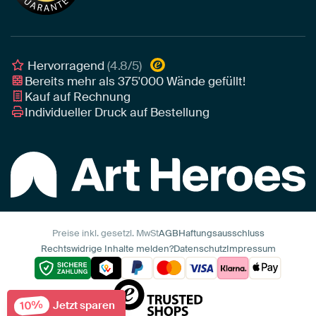
Leinwand für draußen
Individuelle Einrichtungsberatung
Awards und Preise
Poster
Geschäftskunden
Gerahmtes Poster
Interior Designer Programm
Hervorragend
(4.8/5)
Art Heroes App
Bereits mehr als
375'000
Wände gefüllt!
Kauf auf Rechnung
Individueller Druck auf Bestellung
Preise inkl. gesetzl. MwSt
AGB
Haftungsausschluss
Rechtswidrige Inhalte melden?
Datenschutz
Impressum
10%
Jetzt sparen