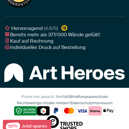
Leinwand für draußen
Individuelle Einrichtungsberatung
Awards und Preise
Poster
Geschäftskunden
Gerahmtes Poster
Interior Designer Programm
Hervorragend
(4.8/5)
Art Heroes App
Bereits mehr als
375'000
Wände gefüllt!
Kauf auf Rechnung
Individueller Druck auf Bestellung
Preise inkl. gesetzl. MwSt
AGB
Haftungsausschluss
Rechtswidrige Inhalte melden?
Datenschutz
Impressum
10%
Jetzt sparen