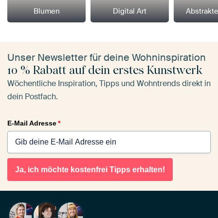
Blumen
Digital Art
Abstrakt
Unser Newsletter für deine Wohninspiration
10 % Rabatt auf dein erstes Kunstwerk
Wöchentliche Inspiration, Tipps und Wohntrends direkt in
dein Postfach.
E-Mail Adresse
*
Ja, ich möchte kostenfrei Tipps erhalten!