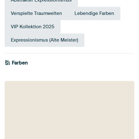
Abstrakter Expressionismus
Verspielte Traumwelten
Lebendige Farben
VIP Kollektion 2025
Expressionismus (Alte Meister)
Farben
Early Dew
Braun
Rosa
Bordeaux
Mauve
Taupe
Beige
Teal
Salbeigrün
Terrakotta