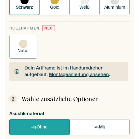
Schwarz
Gold
Weiß
Aluminium
HOLZRAHMEN
NEU
Natur
Dein ArtFrame ist im Handumdrehen
aufgebaut.
Montageanleitung ansehen
.
Dein ArtFrame ist im Handumdrehen
aufgebaut.
Montageanleitung ansehen
.
Wähle zusätzliche Optionen
2
Akustikmaterial
Ohne
Mit