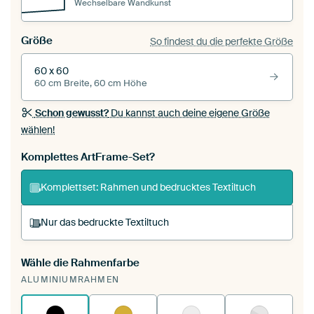
Wechselbare Wandkunst
Größe
So findest du die perfekte Größe
60 x 60
60 cm Breite, 60 cm Höhe
Schon gewusst?
Du kannst auch deine eigene Größe
wählen!
Komplettes ArtFrame-Set?
Komplettset: Rahmen und bedrucktes Textiltuch
Nur das bedruckte Textiltuch
Wähle die Rahmenfarbe
Du spannst einen wechselbaren Textiltuch in
ALUMINIUMRAHMEN
deinen vorhandenen ArtFrame™.
So
funktioniert es.