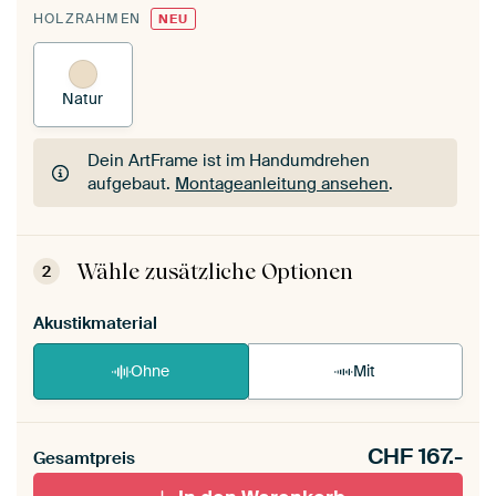
HOLZRAHMEN
NEU
Natur
Dein ArtFrame ist im Handumdrehen
aufgebaut.
Montageanleitung ansehen
.
Dein ArtFrame ist im Handumdrehen
aufgebaut.
Montageanleitung ansehen
.
Wähle zusätzliche Optionen
2
Akustikmaterial
Ohne
Mit
CHF
167.-
Gesamtpreis