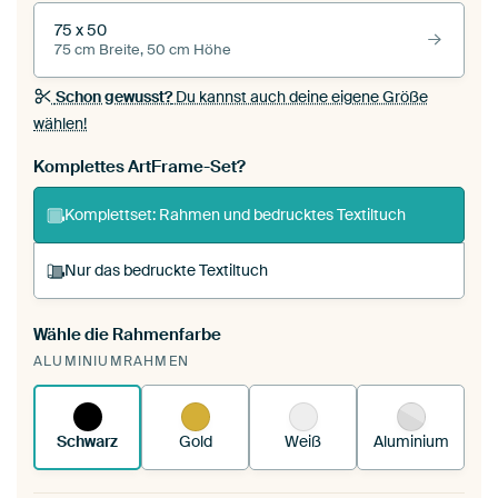
75 x 50
75 cm Breite, 50 cm Höhe
Schon gewusst?
Du kannst auch deine eigene Größe
wählen!
Komplettes ArtFrame-Set?
Komplettset: Rahmen und bedrucktes Textiltuch
Nur das bedruckte Textiltuch
Wähle die Rahmenfarbe
Du spannst einen wechselbaren Textiltuch in
ALUMINIUMRAHMEN
deinen vorhandenen ArtFrame™.
So
funktioniert es.
Schwarz
Gold
Weiß
Aluminium