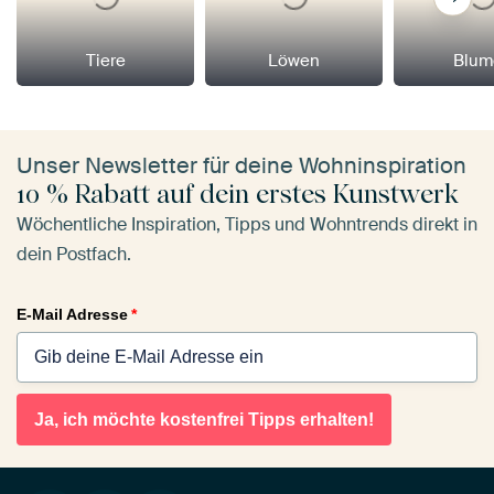
Tiere
Löwen
Blum
Unser Newsletter für deine Wohninspiration
10 % Rabatt auf dein erstes Kunstwerk
Wöchentliche Inspiration, Tipps und Wohntrends direkt in
dein Postfach.
E-Mail Adresse
*
Ja, ich möchte kostenfrei Tipps erhalten!