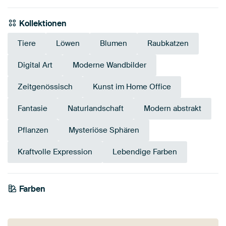
Kollektionen
Tiere
Löwen
Blumen
Raubkatzen
Digital Art
Moderne Wandbilder
Zeitgenössisch
Kunst im Home Office
Fantasie
Naturlandschaft
Modern abstrakt
Pflanzen
Mysteriöse Sphären
Kraftvolle Expression
Lebendige Farben
Farben
Bronze
Mauve
Braun
Aubergine
Anthrazit
Taupe
Orange
Grau
Marineblau
Bordeaux