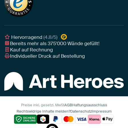
Unser Team
Leinwand
Tipps von unseren Botschaftern
Botschafter
Leinwand für draußen
Individuelle Einrichtungsberatung
Awards und Preise
Poster
Geschäftskunden
Gerahmtes Poster
Interior Designer Programm
Hervorragend
(4.8/5)
Art Heroes App
Bereits mehr als
375'000
Wände gefüllt!
Kauf auf Rechnung
Individueller Druck auf Bestellung
Preise inkl. gesetzl. MwSt
AGB
Haftungsausschluss
Rechtswidrige Inhalte melden?
Datenschutz
Impressum