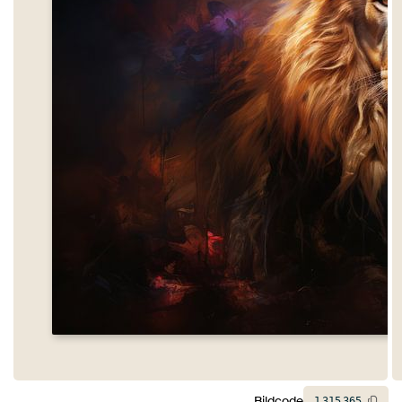
Bildcode
1
315
365