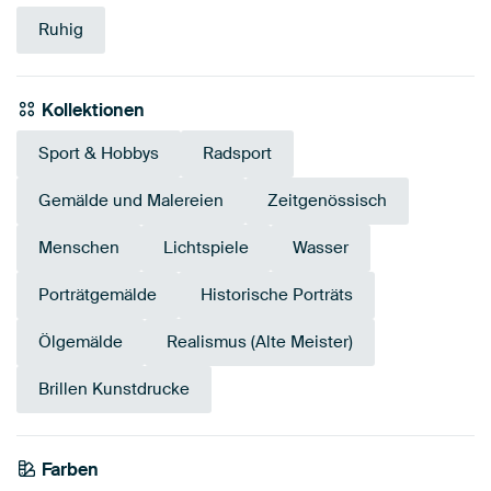
Ruhig
Kollektionen
Sport & Hobbys
Radsport
Gemälde und Malereien
Zeitgenössisch
Menschen
Lichtspiele
Wasser
Porträtgemälde
Historische Porträts
Ölgemälde
Realismus (Alte Meister)
Brillen Kunstdrucke
Farben
Anthrazit
Grau
Braun
Bronze