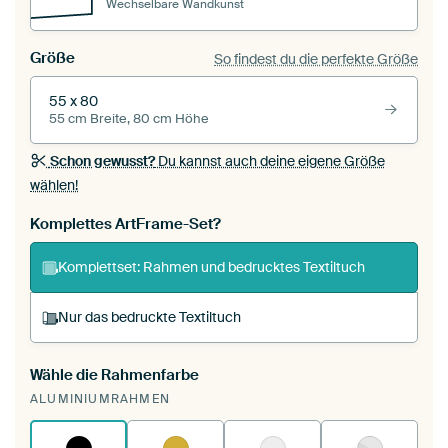
Wechselbare Wandkunst
Größe
So findest du die perfekte Größe
55 x 80
55 cm Breite, 80 cm Höhe
Schon gewusst?
Du kannst auch deine eigene Größe
wählen!
Komplettes ArtFrame-Set?
Komplettset: Rahmen und bedrucktes Textiltuch
Nur das bedruckte Textiltuch
Wähle die Rahmenfarbe
Du spannst einen wechselbaren Textiltuch in
ALUMINIUMRAHMEN
deinen vorhandenen ArtFrame™.
So
funktioniert es.