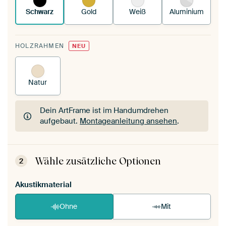
Schwarz
Gold
Weiß
Aluminium
HOLZRAHMEN
NEU
Natur
Dein ArtFrame ist im Handumdrehen
aufgebaut.
Montageanleitung ansehen
.
Dein ArtFrame ist im Handumdrehen
aufgebaut.
Montageanleitung ansehen
.
Wähle zusätzliche Optionen
2
Akustikmaterial
Ohne
Mit