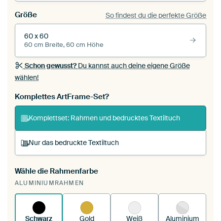
Größe
So findest du die perfekte Größe
60 x 60
60 cm Breite, 60 cm Höhe
Schon gewusst?
Du kannst auch deine eigene Größe
wählen!
Komplettes ArtFrame-Set?
Komplettset: Rahmen und bedrucktes Textiltuch
Nur das bedruckte Textiltuch
Wähle die Rahmenfarbe
Du spannst einen wechselbaren Textiltuch in
ALUMINIUMRAHMEN
deinen vorhandenen ArtFrame™.
So
funktioniert es.
Schwarz
Gold
Weiß
Aluminium