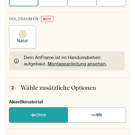
HOLZRAHMEN
NEU
Natur
Dein ArtFrame ist im Handumdrehen
aufgebaut.
Montageanleitung ansehen
.
Dein ArtFrame ist im Handumdrehen
aufgebaut.
Montageanleitung ansehen
.
Wähle zusätzliche Optionen
2
Akustikmaterial
Ohne
Mit