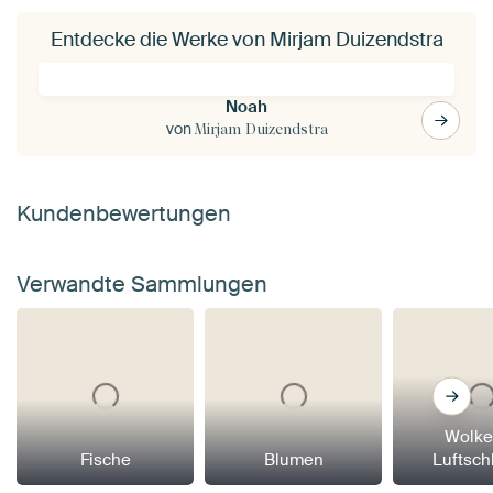
Entdecke die Werke von Mirjam Duizendstra
Noah
von
Mirjam Duizendstra
Kundenbewertungen
Verwandte Sammlungen
Wolke
Fische
Blumen
Luftsch