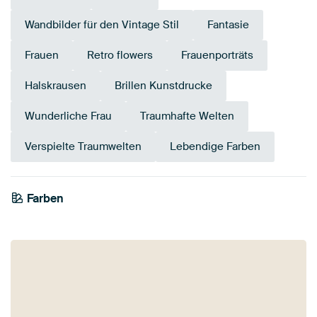
Wandbilder für den Vintage Stil
Fantasie
Frauen
Retro flowers
Frauenporträts
Halskrausen
Brillen Kunstdrucke
Wunderliche Frau
Traumhafte Welten
Verspielte Traumwelten
Lebendige Farben
Farben
Taupe
Braun
Teal
Early Dew
Orange
Terrakotta
Türkis
Olivgrün
Bronze