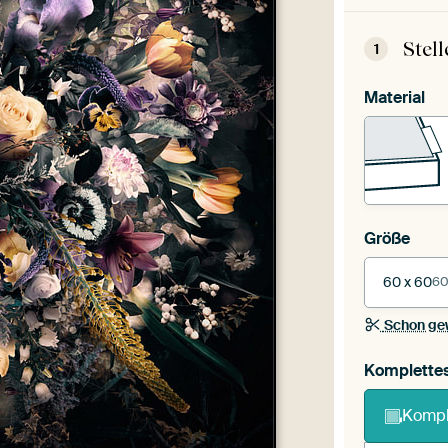
Stel
1
Material
Größe
60 x 60
60
Schon ge
Komplette
Kompl