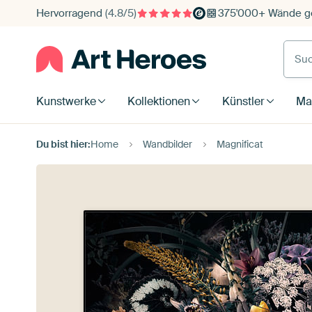
Hervorragend
(4.8/5)
375'000+ Wände ge
Such
Kunstwerke
Kollektionen
Künstler
Mat
Du bist hier:
Home
Wandbilder
Magnificat