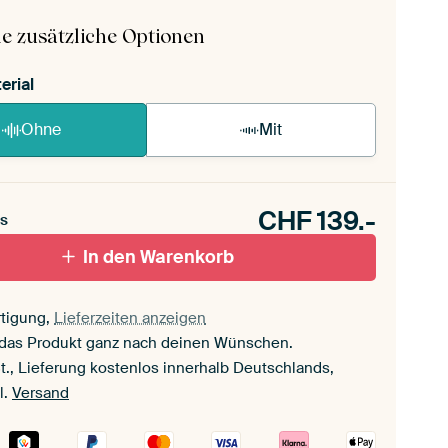
ageanleitung ansehen
.
e zusätzliche Optionen
erial
Ohne
Mit
CHF
139.-
s
In den Warenkorb
tigung,
Lieferzeiten anzeigen
 das Produkt ganz nach deinen Wünschen.
t., Lieferung kostenlos innerhalb Deutschlands,
l.
Versand