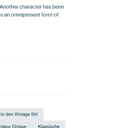
r. Another character has been
 is an omnipresent form of
ür den Vintage Stil
ndeur Chique
Klassische