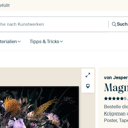
füllt
e nach Kunstwerken
Such
erialien
Tipps & Tricks
von
Jesper
Magn
5 
Bestelle d
Krijgsman
a
Poster, Tap