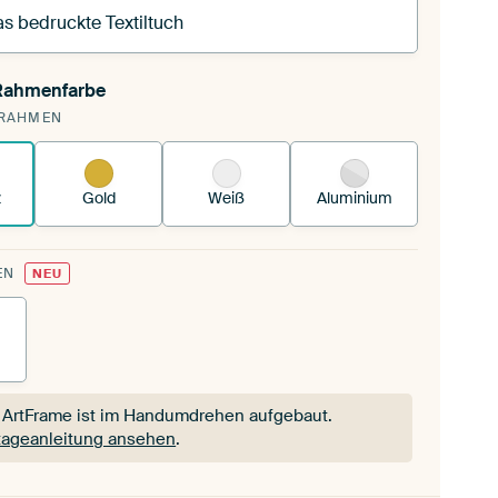
s bedruckte Textiltuch
 Rahmenfarbe
pannst einen wechselbaren Textiltuch in deinen
RAHMEN
andenen ArtFrame™.
So funktioniert es.
z
Gold
Weiß
Aluminium
EN
NEU
 ArtFrame ist im Handumdrehen aufgebaut.
ageanleitung ansehen
.
 ArtFrame ist im Handumdrehen aufgebaut.