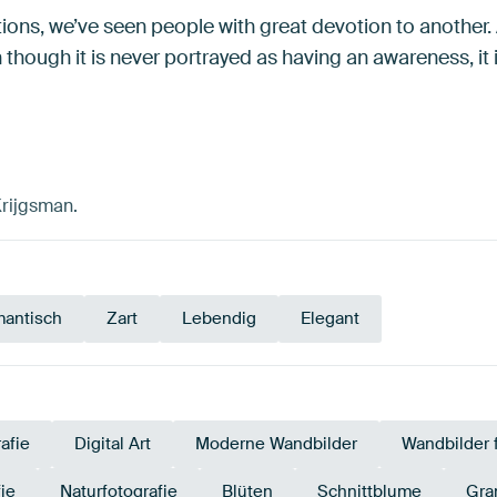
zations, we’ve seen people with great devotion to anothe
 though it is never portrayed as having an awareness, it
Krijgsman.
antisch
Zart
Lebendig
Elegant
afie
Digital Art
Moderne Wandbilder
Wandbilder f
ie
Naturfotografie
Blüten
Schnittblume
Gra