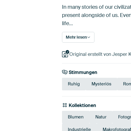
In many stories of our civili
present alongside of us. Even
life…
Mehr lesen
Original erstellt von Jesper 
Stimmungen
Ruhig
Mysteriös
Rom
Kollektionen
Blumen
Natur
Fotogr
Industrielle
Makrofotograf