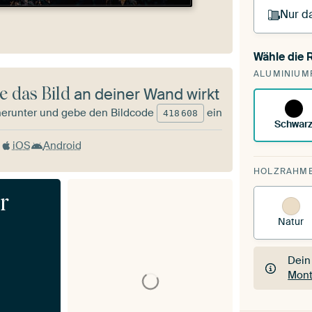
Nur da
Wähle die
Du s
ALUMINIUM
vorh
e das Bild
an deiner Wand wirkt
herunter und gebe den Bildcode
ein
418
608
Schwar
iOS
Android
HOLZRAHM
Natur
Dein
Mont
Dein