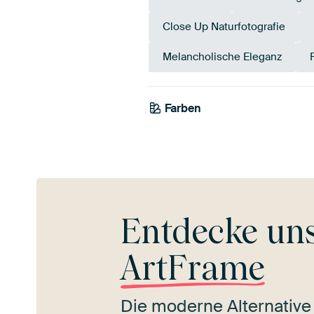
Close Up Naturfotografie
Melancholische Eleganz
Farben
Anthrazit
Grau
Entdecke un
ArtFrame
Die moderne Alternative