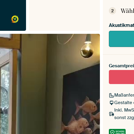
Mont
Wähl
2
Akustikmat
Gesamtprei
Maßanfer
Gestalte
Inkl. MwS
sonst zzg