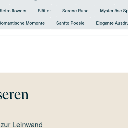
Retro flowers
Blätter
Serene Ruhe
Mysteriöse S
Romantische Momente
Sanfte Poesie
Elegante Ausdr
Braun
Mauve
Teal
Lila
Smaragdg
seren
 zur Leinwand