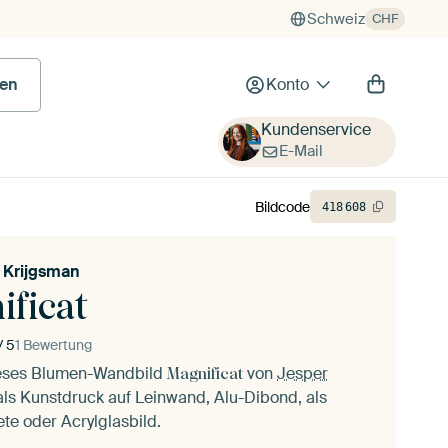
Schweiz
CHF
en
Konto
Kundenservice
E-Mail
Bildcode
418
608
 Krijgsman
ificat
/ 5
1 Bewertung
ieses Blumen-Wandbild
von
Jesper
Magnificat
ls Kunstdruck auf Leinwand, Alu-Dibond, als
ete oder Acrylglasbild.