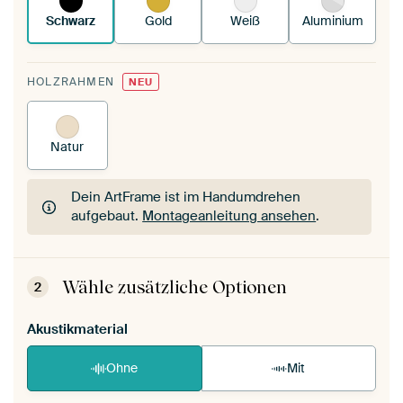
Schwarz
Gold
Weiß
Aluminium
HOLZRAHMEN
NEU
Natur
Dein ArtFrame ist im Handumdrehen
aufgebaut.
Montageanleitung ansehen
.
Dein ArtFrame ist im Handumdrehen
aufgebaut.
Montageanleitung ansehen
.
Wähle zusätzliche Optionen
2
Akustikmaterial
Ohne
Mit