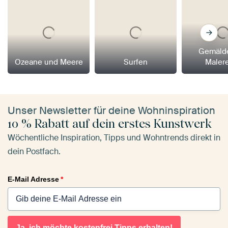
Gemäld
Ozeane und Meere
Surfen
Maler
Unser Newsletter für deine Wohninspiration
10 % Rabatt auf dein erstes Kunstwerk
Wöchentliche Inspiration, Tipps und Wohntrends direkt in
dein Postfach.
E-Mail Adresse
*
Ja, ich möchte kostenfrei Tipps erhalten!