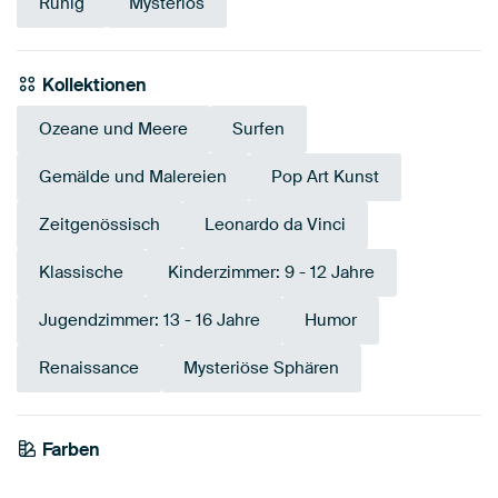
Ruhig
Mysteriös
Kollektionen
Ozeane und Meere
Surfen
Gemälde und Malereien
Pop Art Kunst
Zeitgenössisch
Leonardo da Vinci
Klassische
Kinderzimmer: 9 - 12 Jahre
Jugendzimmer: 13 - 16 Jahre
Humor
Renaissance
Mysteriöse Sphären
Farben
Smaragdgrün
Anthrazit
Teal
Early Dew
Braun
Gelb
Beige
Gold
Salbeigrün
Bronze