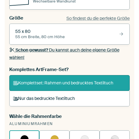
Wechselbare Wandkunst
Größe
So findest du die perfekte Größe
55 x 80
55 cm Breite, 80 cm Höhe
Schon gewusst?
Du kannst auch deine eigene Größe
wählen!
Komplettes ArtFrame-Set?
Komplettset: Rahmen und bedrucktes Textiltuch
Nur das bedruckte Textiltuch
Wähle die Rahmenfarbe
Du spannst einen wechselbaren Textiltuch in
ALUMINIUMRAHMEN
deinen vorhandenen ArtFrame™.
So
funktioniert es.