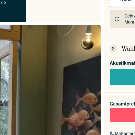
 / 5
Dein 
Mont
Dein 
Mont
Wähl
2
Akustikmat
Gesamtprei
Maßanfert