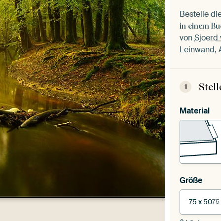
Bestelle d
in einem B
von
Sjoerd 
Leinwand, A
Stel
1
Material
Größe
75 x 50
75