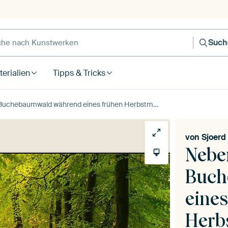
Such
erialien
Tipps & Tricks
uchebaumwald während eines frühen Herbstmorgens
von
Sjoerd
Nebe
Buch
eine
Herb