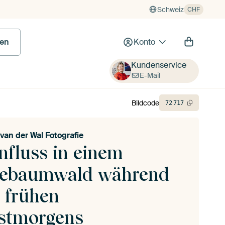
Schweiz
CHF
en
Konto
Kundenservice
E-Mail
Bildcode
72
717
 van der Wal Fotografie
nfluss in einem
ebaumwald während
s frühen
stmorgens