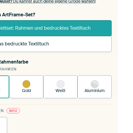
wusst?
Du kannst auch deine eigene Größe wählen!
s ArtFrame-Set?
ettset: Rahmen und bedrucktes Textiltuch
s bedruckte Textiltuch
 Rahmenfarbe
annst einen wechselbaren Textiltuch in deinen
RAHMEN
andenen ArtFrame™.
So funktioniert es.
z
Gold
Weiß
Aluminium
EN
NEU