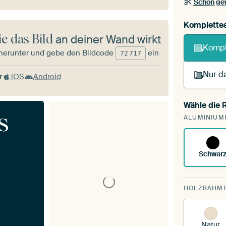
Schon ge
Komplette
e das Bild
an deiner Wand wirkt
Kompl
herunter und gebe den Bildcode
ein
72
717
Nur da
r
iOS
Android
Wähle die
Du sp
s
ALUMINIUM
vorh
Schwar
HOLZRAHM
Natur