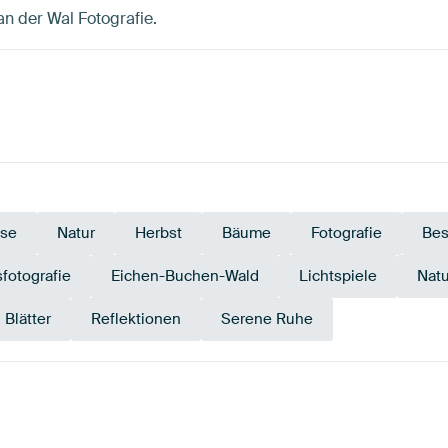
van der Wal Fotografie.
ese
Natur
Herbst
Bäume
Fotografie
Bes
fotografie
Eichen-Buchen-Wald
Lichtspiele
Natu
Blätter
Reflektionen
Serene Ruhe
Braun
Smaragdgrün
Bronze
Salbeigrün
Beige