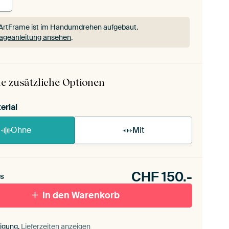
ArtFrame ist im Handumdrehen aufgebaut.
ageanleitung ansehen
.
ArtFrame ist im Handumdrehen aufgebaut.
ageanleitung ansehen
.
e zusätzliche Optionen
erial
Ohne
Mit
CHF
150.-
s
In den Warenkorb
igung,
Lieferzeiten anzeigen