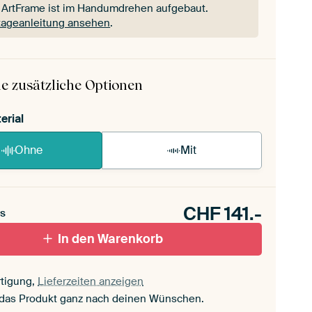
 ArtFrame ist im Handumdrehen aufgebaut.
ageanleitung ansehen
.
 ArtFrame ist im Handumdrehen aufgebaut.
ageanleitung ansehen
.
e zusätzliche Optionen
erial
Ohne
Mit
CHF
141.-
s
In den Warenkorb
tigung,
Lieferzeiten anzeigen
 das Produkt ganz nach deinen Wünschen.