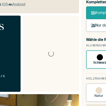
Komplette
iOS
Android
Kompl
s
Nur da
Wähle die
Du s
ALUMINIUM
vorh
Schwar
 / 5
HOLZRAHM
Natur