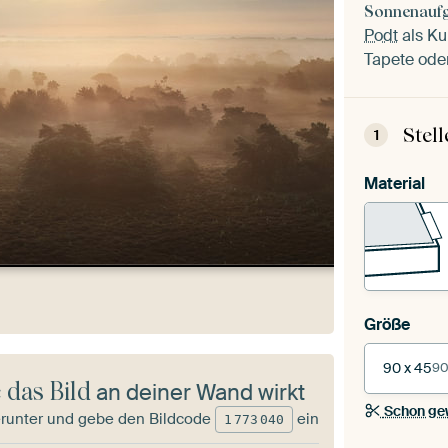
Sonnenaufg
Podt
als Ku
Tapete oder
Stel
1
Material
Größe
90 x 45
90
 das Bild
an deiner Wand wirkt
Schon ge
runter und gebe den Bildcode
ein
1
773
040