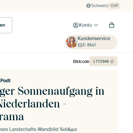
Schweiz
CHF
en
Konto
Kundenservice
E-Mail
Bildcode
1
773
040
 Podt
iger Sonnenaufgang in
Niederlanden -
rama
ieses Landschafts-Wandbild
Nebliger