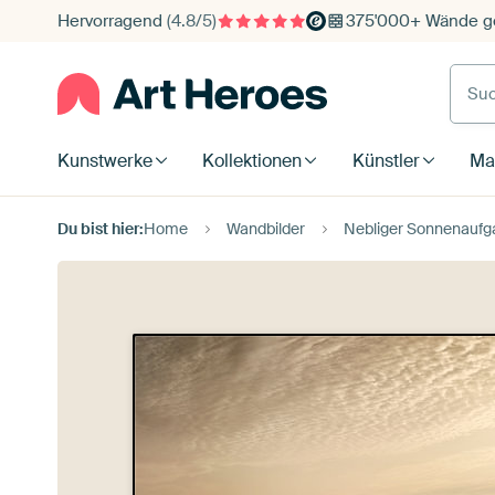
Hervorragend
(4.8/5)
375'000+ Wände ge
Such
Kunstwerke
Kollektionen
Künstler
Mat
Du bist hier:
Home
Wandbilder
Nebliger Sonnenaufgan