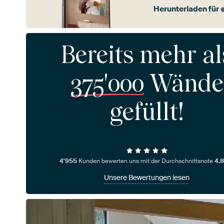
Herunterladen für
Bereits mehr al
375'000
Wände
gefüllt!
4'955
Kunden bewerten uns mit der Durchschnittsnote
4.8
Unsere Bewertungen lesen