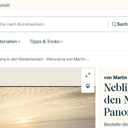
füllt
e nach Kunstwerken
Such
erialien
Tipps & Tricks
g in den Niederlanden - Panorama von Martin Podt
von
Martin
Nebl
den 
Pano
Bestelle d