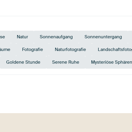
ese
Natur
Sonnenaufgang
Sonnenuntergang
äume
Fotografie
Naturfotografie
Landschaftsfoto
Goldene Stunde
Serene Ruhe
Mysteriöse Sphäre
Braun
Beige
Bronze