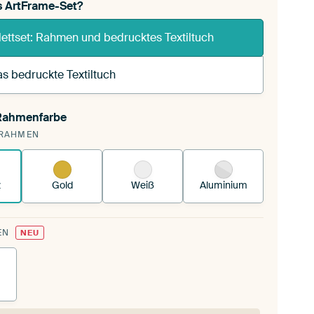
s ArtFrame-Set?
ettset: Rahmen und bedrucktes Textiltuch
s bedruckte Textiltuch
 Rahmenfarbe
pannst einen wechselbaren Textiltuch in deinen
RAHMEN
andenen ArtFrame™.
So funktioniert es.
z
Gold
Weiß
Aluminium
EN
NEU