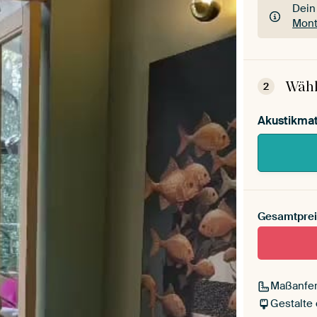
Dein
Mont
Dein
Mont
Wähl
2
Akustikmat
Gesamtprei
Maßanfer
Gestalte