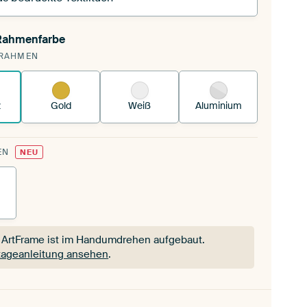
 Rahmenfarbe
pannst einen wechselbaren Textiltuch in deinen
RAHMEN
andenen ArtFrame™.
So funktioniert es.
z
Gold
Weiß
Aluminium
EN
NEU
 ArtFrame ist im Handumdrehen aufgebaut.
ageanleitung ansehen
.
 ArtFrame ist im Handumdrehen aufgebaut.
ageanleitung ansehen
.