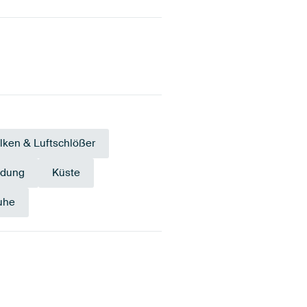
lken & Luftschlößer
ndung
Küste
uhe
Gelb
Olivgrün