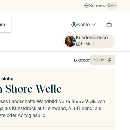
Schweiz
CHF
en
Konto
Kundenservice
E-Mail
Bildcode
588
192
o aloha
h Shore Welle
ieses Landschafts-Wandbild
von
North Shore Welle
ha
als Kunstdruck auf Leinwand, Alu-Dibond, als
ete oder Acrylglasbild.