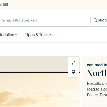
füllt
e nach Kunstwerken
Such
erialien
Tipps & Tricks
von
road t
Nort
Bestelle d
road to alo
Poster, Tap