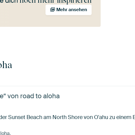
noch mehr inspirieren
e dich
Mehr ansehen
oha
e“ von road to aloha
 der Sunset Beach am North Shore von O'ahu zu einem B
aloha.