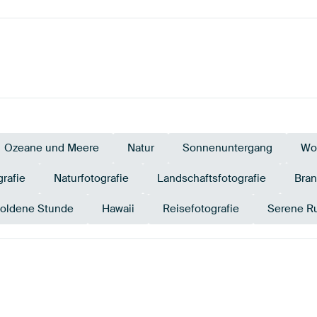
Ozeane und Meere
Natur
Sonnenuntergang
Wo
grafie
Naturfotografie
Landschaftsfotografie
Bra
oldene Stunde
Hawaii
Reisefotografie
Serene R
Braun
Bronze
Gold