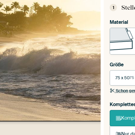
Stel
1
Material
Größe
75 x 50
75
Schon ge
Komplette
Kompl
Nur da