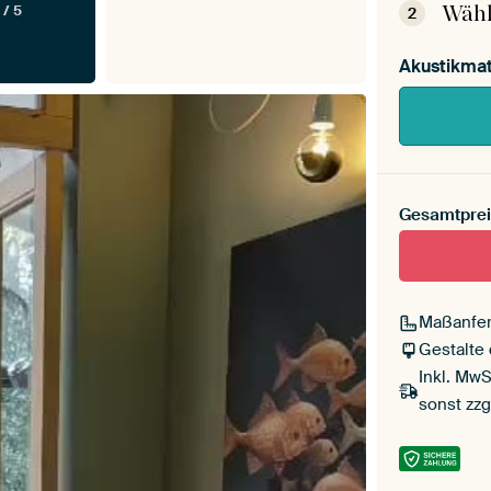
Wähl
 / 5
2
Akustikmat
Gesamtprei
Maßanfer
Gestalte
Inkl. MwS
sonst zzg