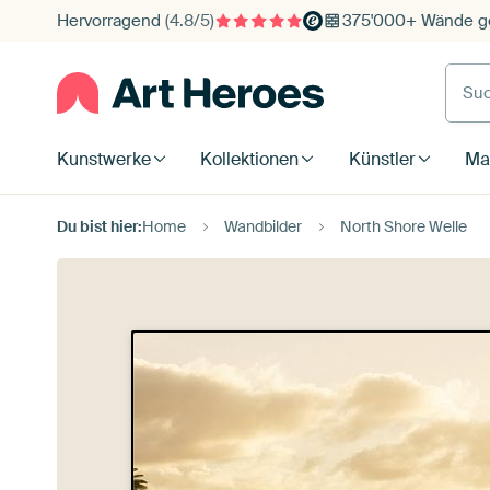
Hervorragend
(4.8/5)
375'000+ Wände ge
Such
Kunstwerke
Kollektionen
Künstler
Mat
Du bist hier:
Home
Wandbilder
North Shore Welle