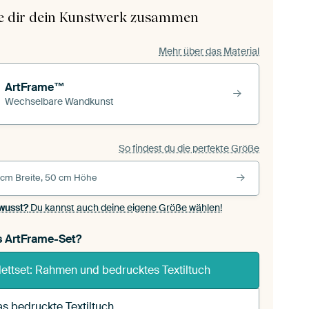
le dir dein Kunstwerk zusammen
Mehr über das Material
ArtFrame™
Wechselbare Wandkunst
So findest du die perfekte Größe
 cm Breite, 50 cm Höhe
wusst?
Du kannst auch deine eigene Größe wählen!
s ArtFrame-Set?
ettset: Rahmen und bedrucktes Textiltuch
s bedruckte Textiltuch