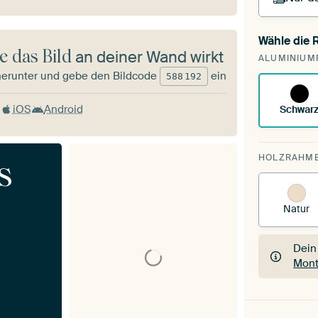
Wähle die
Du s
e das Bild
an deiner Wand wirkt
ALUMINIUM
vorh
herunter und gebe den Bildcode
ein
588
192
iOS
Android
Schwar
HOLZRAHM
s
Natur
Dein
Mont
Dein
Mont