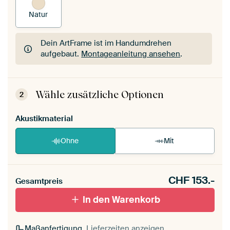
Natur
Dein ArtFrame ist im Handumdrehen
aufgebaut.
Montageanleitung ansehen
.
Dein ArtFrame ist im Handumdrehen
aufgebaut.
Montageanleitung ansehen
.
Wähle zusätzliche Optionen
2
Akustikmaterial
Ohne
Mit
CHF
153.-
Gesamtpreis
In den Warenkorb
Maßanfertigung,
Lieferzeiten anzeigen