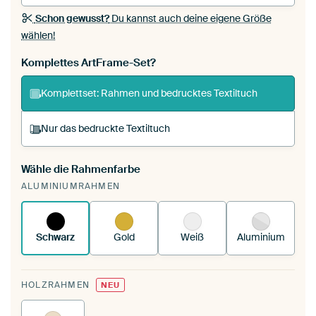
Schon gewusst?
Du kannst auch deine eigene Größe
wählen!
Komplettes ArtFrame-Set?
Komplettset: Rahmen und bedrucktes Textiltuch
Nur das bedruckte Textiltuch
Wähle die Rahmenfarbe
Du spannst einen wechselbaren Textiltuch in
ALUMINIUMRAHMEN
deinen vorhandenen ArtFrame™.
So
funktioniert es.
Schwarz
Gold
Weiß
Aluminium
HOLZRAHMEN
NEU