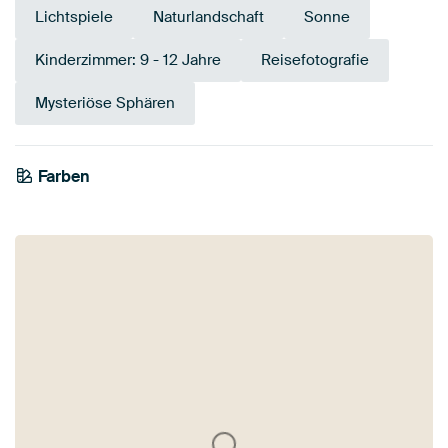
Lichtspiele
Naturlandschaft
Sonne
Kinderzimmer: 9 - 12 Jahre
Reisefotografie
Mysteriöse Sphären
Farben
Rosa
Grau
Salbeigrün
Taupe
Mauve
Beige
Anthrazit
Braun