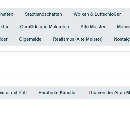
haften
Stadtlandschaften
Wolken & Luftschlößer
ektur
Gemälde und Malereien
Alte Meister
Mens
lder
Ölgemälde
Realismus (Alte Meister)
Nostalg
grün
Grau
Taupe
Early Dew
Bronze
Ol
ister mit Pfiff
Berühmte Künstler
Themen der Alten M