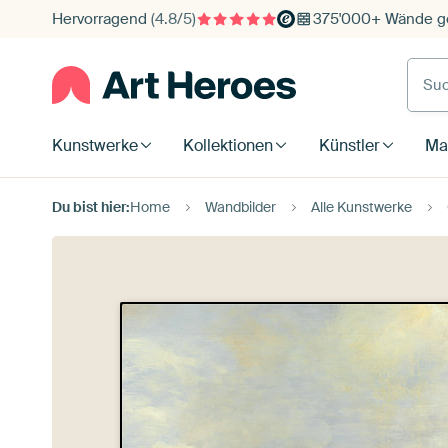
Hervorragend
(4.8/5)
375'000+ Wände ge
Such
Kunstwerke
Kollektionen
Künstler
Mat
Du bist hier:
Home
Wandbilder
Alle Kunstwerke