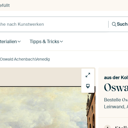
füllt
e nach Kunstwerken
Such
erialien
Tipps & Tricks
Oswald Achenbach.Venedig
aus der
Kol
Oswa
Bestelle
Os
Leinwand, A