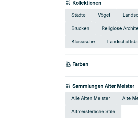
Kollektionen
Städte
Vögel
Landsc
Brücken
Religiöse Archit
Klassische
Landschaftsbi
Farben
Beige
Braun
Salbei
Sammlungen Alter Meister
Alle Alten Meister
Alte Me
Altmeisterliche Stile