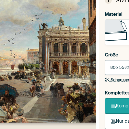
Stel
1
Material
Größe
80 x 55
80
Schon ge
Komplette
Kompl
Nur da