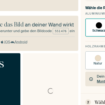
Wähle die
Du s
ALUMINIUM
vorh
e das Bild
an deiner Wand wirkt
Schwar
herunter und gebe den Bildcode
ein
551
476
iOS
Android
HOLZRAHM
s
Natur
Dein
Mont
Dein
Mont
Wähl
2