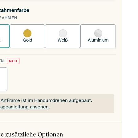
 Rahmenfarbe
pannst einen wechselbaren Textiltuch in deinen
RAHMEN
andenen ArtFrame™.
So funktioniert es.
z
Gold
Weiß
Aluminium
EN
NEU
 ArtFrame ist im Handumdrehen aufgebaut.
ageanleitung ansehen
.
 ArtFrame ist im Handumdrehen aufgebaut.
ageanleitung ansehen
.
e zusätzliche Optionen