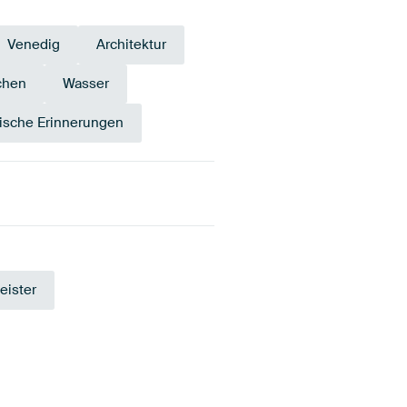
Venedig
Architektur
chen
Wasser
ische Erinnerungen
ivgrün
Blau
Anthrazit
eister