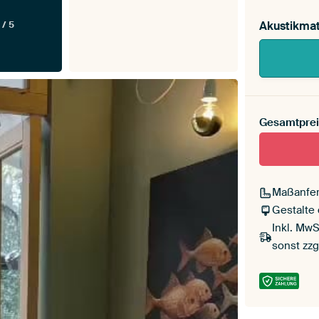
Akustikmat
 / 5
Gesamtprei
Maßanfer
Gestalte
Inkl. MwS
sonst zzg