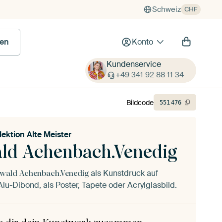
Schweiz
CHF
en
Konto
Kundenservice
+49 341 92 88 11 34
Bildcode
551
476
lektion Alte Meister
ld Achenbach.Venedig
als Kunstdruck auf
wald Achenbach.Venedig
lu-Dibond, als Poster, Tapete oder Acrylglasbild.