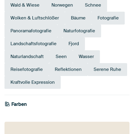
Wald & Wiese
Norwegen
Schnee
Wolken & Luftschlößer
Bäume
Fotografie
Panoramafotografie
Naturfotografie
Landschaftsfotografie
Fjord
Naturlandschaft
Seen
Wasser
Reisefotografie
Reflektionen
Serene Ruhe
Kraftvolle Expression
Farben
Türkis
Teal
Smaragdgrün
Blau
Mauve
Grün
Salbeigrün
Olivgrün