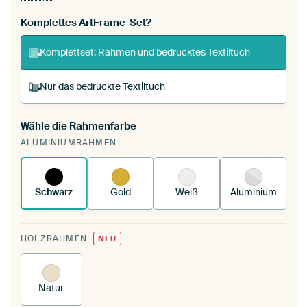
Komplettes ArtFrame-Set?
Komplettset: Rahmen und bedrucktes Textiltuch
Nur das bedruckte Textiltuch
Wähle die Rahmenfarbe
Du spannst einen wechselbaren Textiltuch in
ALUMINIUMRAHMEN
deinen vorhandenen ArtFrame™.
So
funktioniert es.
Schwarz
Gold
Weiß
Aluminium
HOLZRAHMEN
NEU
Natur