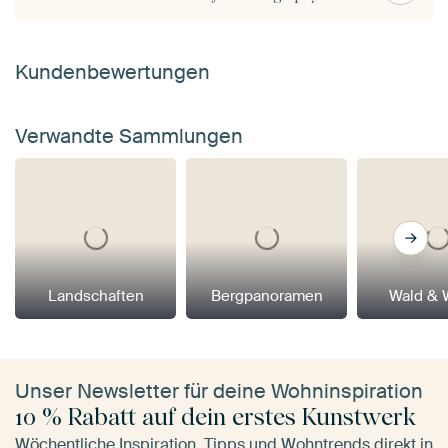
Kundenbewertungen
Verwandte Sammlungen
Landschaften
Bergpanoramen
Wald & 
Unser Newsletter für deine Wohninspiration
10 % Rabatt auf dein erstes Kunstwerk
Wöchentliche Inspiration, Tipps und Wohntrends direkt in