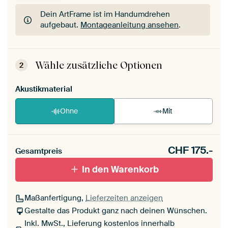
Dein ArtFrame ist im Handumdrehen
aufgebaut.
Montageanleitung ansehen
.
Dein ArtFrame ist im Handumdrehen
aufgebaut.
Montageanleitung ansehen
.
Wähle zusätzliche Optionen
2
Akustikmaterial
Ohne
Mit
CHF
175.-
Gesamtpreis
In den Warenkorb
Maßanfertigung,
Lieferzeiten anzeigen
Gestalte das Produkt ganz nach deinen Wünschen.
Inkl. MwSt., Lieferung kostenlos innerhalb