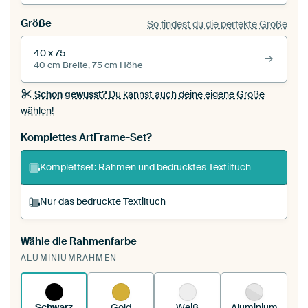
Größe
So findest du die perfekte Größe
40 x 75
40 cm Breite, 75 cm Höhe
Schon gewusst?
Du kannst auch deine eigene Größe
wählen!
Komplettes ArtFrame-Set?
Komplettset: Rahmen und bedrucktes Textiltuch
Nur das bedruckte Textiltuch
Wähle die Rahmenfarbe
Du spannst einen wechselbaren Textiltuch in
ALUMINIUMRAHMEN
deinen vorhandenen ArtFrame™.
So
funktioniert es.
Schwarz
Gold
Weiß
Aluminium