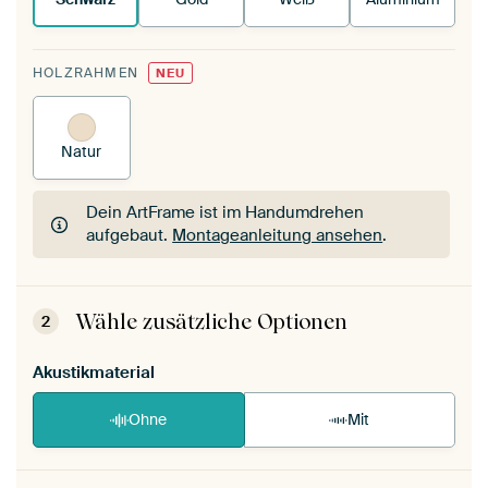
HOLZRAHMEN
NEU
Natur
Dein ArtFrame ist im Handumdrehen
aufgebaut.
Montageanleitung ansehen
.
Dein ArtFrame ist im Handumdrehen
aufgebaut.
Montageanleitung ansehen
.
Wähle zusätzliche Optionen
2
Akustikmaterial
Ohne
Mit