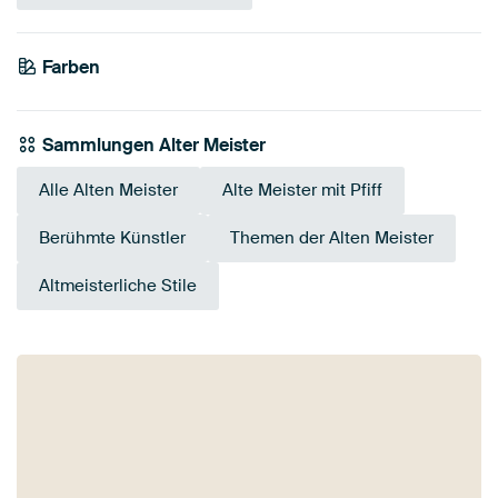
Farben
Early Dew
Taupe
Salbeigrün
Beige
Bronze
Braun
Olivgrün
Gold
Sammlungen Alter Meister
Alle Alten Meister
Alte Meister mit Pfiff
Berühmte Künstler
Themen der Alten Meister
Altmeisterliche Stile