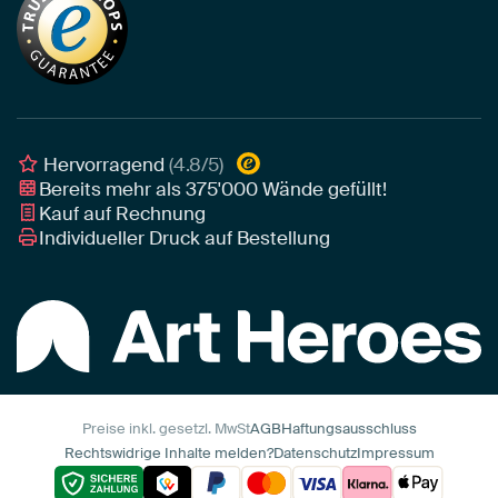
Tapete
Akustik-Tipps
Unser Team
Leinwand
Tipps von unseren Botschaftern
Botschafter
Leinwand für draußen
Individuelle Einrichtungsberatung
Awards und Preise
Poster
Geschäftskunden
Gerahmtes Poster
Interior Designer Programm
Hervorragend
(4.8/5)
Art Heroes App
Bereits mehr als
375'000
Wände gefüllt!
Kauf auf Rechnung
Individueller Druck auf Bestellung
Preise inkl. gesetzl. MwSt
AGB
Haftungsausschluss
Rechtswidrige Inhalte melden?
Datenschutz
Impressum