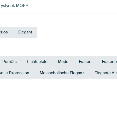
 Krystynek MQEP.
riös
Elegant
Porträts
Lichtspiele
Mode
Frauen
Frauenp
volle Expression
Melancholische Eleganz
Elegante A
Schwarz