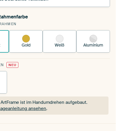
 Rahmenfarbe
pannst einen wechselbaren Textiltuch in deinen
RAHMEN
andenen ArtFrame™.
So funktioniert es.
z
Gold
Weiß
Aluminium
EN
NEU
 ArtFrame ist im Handumdrehen aufgebaut.
ageanleitung ansehen
.
 ArtFrame ist im Handumdrehen aufgebaut.
ageanleitung ansehen
.