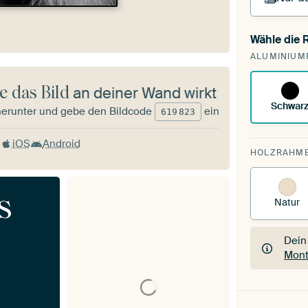
Wähle die
Du s
ALUMINIUM
vorh
e das Bild
an deiner Wand wirkt
Schwar
herunter und gebe den Bildcode
ein
619
823
iOS
Android
HOLZRAHM
s
Natur
Dein
Mont
Dein
Mont