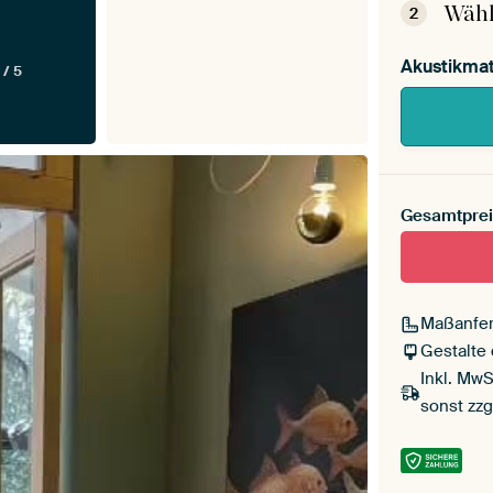
Wähl
2
Akustikmat
 / 5
Gesamtprei
Maßanfer
Gestalte
Inkl. MwS
sonst zzg