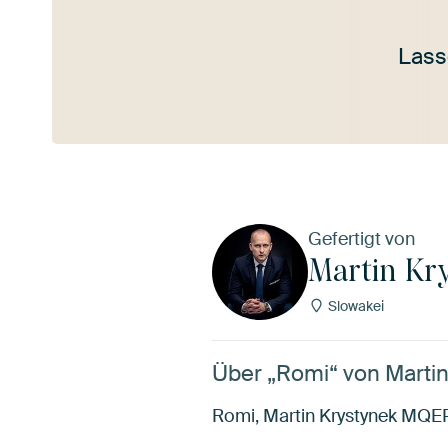
Lass
Mehr ansehen
Gefertigt von
Martin Kr
Slowakei
Über „Romi“ von Marti
Romi, Martin Krystynek MQE