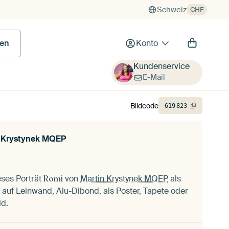
Schweiz
CHF
en
Konto
Kundenservice
E-Mail
Bildcode
619
823
 Krystynek MQEP
eses Porträt
von
Martin Krystynek MQEP
als
Romi
auf Leinwand, Alu-Dibond, als Poster, Tapete oder
ld.