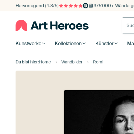
Hervorragend
(4.8/5)
375'000+ Wände ge
Such
Kunstwerke
Kollektionen
Künstler
Mat
Du bist hier:
Home
Wandbilder
Romi