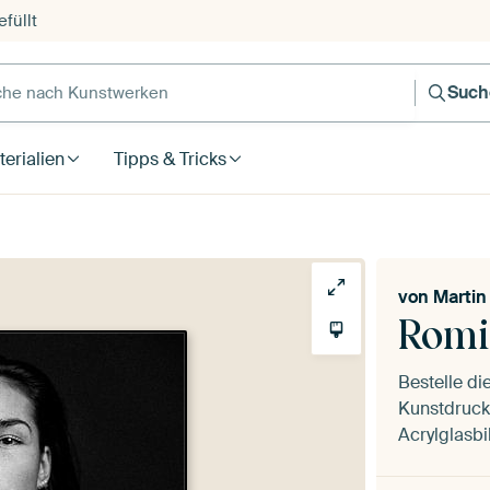
füllt
e nach Kunstwerken
Such
erialien
Tipps & Tricks
von
Martin
Romi
Bestelle di
Kunstdruck 
Acrylglasbi