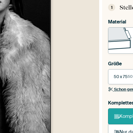
Stel
1
Material
Größe
50 x 75
50
Schon ge
Komplette
Kompl
Nur da