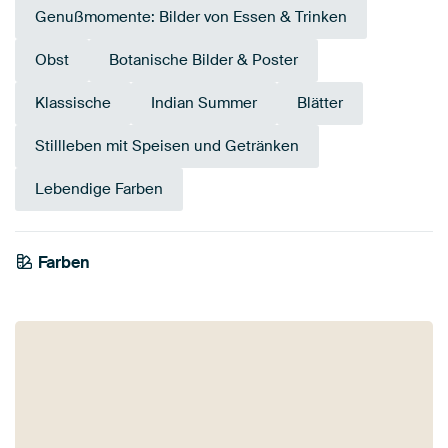
Genußmomente: Bilder von Essen & Trinken
Obst
Botanische Bilder & Poster
Klassische
Indian Summer
Blätter
Stillleben mit Speisen und Getränken
Lebendige Farben
Farben
Bronze
Mauve
Grün
Bordeaux
Olivgrün
Gelb
Braun
Blau
Salbeigrün
Lila