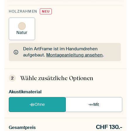
HOLZRAHMEN
NEU
Natur
Dein ArtFrame ist im Handumdrehen
aufgebaut.
Montageanleitung ansehen
.
Dein ArtFrame ist im Handumdrehen
aufgebaut.
Montageanleitung ansehen
.
Wähle zusätzliche Optionen
2
Akustikmaterial
Ohne
Mit
CHF
130.-
Gesamtpreis