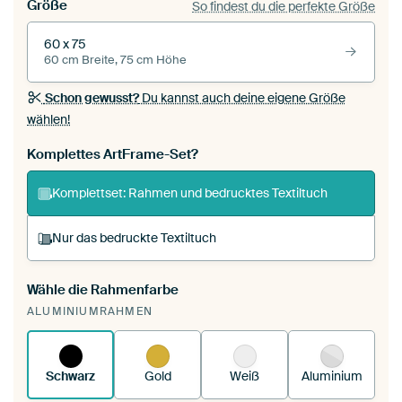
Größe
So findest du die perfekte Größe
60 x 75
60 cm Breite, 75 cm Höhe
Schon gewusst?
Du kannst auch deine eigene Größe
wählen!
Komplettes ArtFrame-Set?
Komplettset: Rahmen und bedrucktes Textiltuch
Nur das bedruckte Textiltuch
Wähle die Rahmenfarbe
Du spannst einen wechselbaren Textiltuch in
ALUMINIUMRAHMEN
deinen vorhandenen ArtFrame™.
So
funktioniert es.
Schwarz
Gold
Weiß
Aluminium