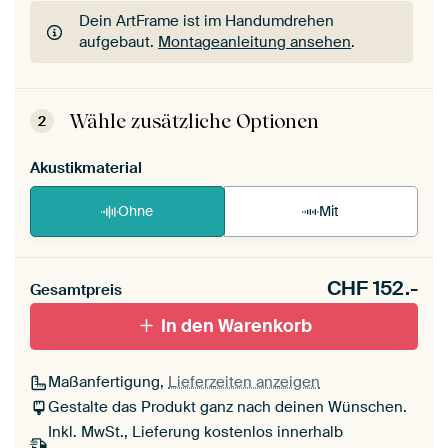
Dein ArtFrame ist im Handumdrehen
aufgebaut.
Montageanleitung ansehen
.
Dein ArtFrame ist im Handumdrehen
aufgebaut.
Montageanleitung ansehen
.
Wähle zusätzliche Optionen
2
Akustikmaterial
Ohne
Mit
CHF
152.-
Gesamtpreis
In den Warenkorb
Maßanfertigung,
Lieferzeiten anzeigen
Gestalte das Produkt ganz nach deinen Wünschen.
Inkl. MwSt., Lieferung kostenlos innerhalb