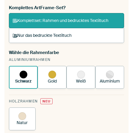
Komplettes ArtFrame-Set?
Komplettset: Rahmen und bedrucktes Textiltuch
Nur das bedruckte Textiltuch
Wähle die Rahmenfarbe
Du spannst einen wechselbaren Textiltuch in
ALUMINIUMRAHMEN
deinen vorhandenen ArtFrame™.
So
funktioniert es.
Schwarz
Gold
Weiß
Aluminium
HOLZRAHMEN
NEU
Natur