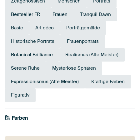
Zeitgenössisch
Menschen
Porträts
Bestseller FR
Frauen
Tranquil Dawn
Basic
Art déco
Porträtgemälde
Historische Porträts
Frauenporträts
Botanical Brilliance
Realismus (Alte Meister)
Serene Ruhe
Mysteriöse Sphären
Expressionismus (Alte Meister)
Kräftige Farben
Figurativ
Farben
Bordeaux
Anthrazit
Bronze
Mauve
Braun
Olivgrün
Grün
Early Dew
Taupe