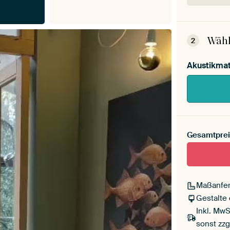
Dein
Mont
Wähl
2
Akustikmat
Gesamtprei
Maßanfer
Gestalte
Inkl. MwS
sonst zzg