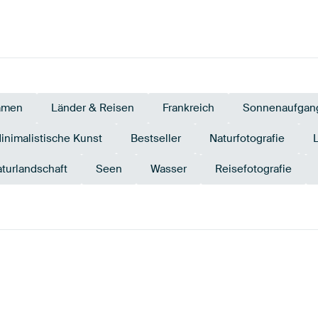
amen
Länder & Reisen
Frankreich
Sonnenaufgan
inimalistische Kunst
Bestseller
Naturfotografie
turlandschaft
Seen
Wasser
Reisefotografie
Marineblau
Lila
Violett
Flieder