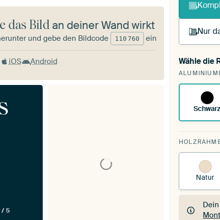
Kompl
e das Bild
an deiner Wand wirkt
Nur da
herunter und gebe den Bildcode
ein
110
760
Wähle die
iOS
Android
Du s
ALUMINIUM
vorh
s
Schwar
HOLZRAHM
Natur
Dein
 / 5
Mont