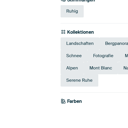
Ruhig
Kollektionen
Landschaften
Bergpanor
Schnee
Fotografie
M
Alpen
Mont Blanc
Na
Serene Ruhe
Farben
Blau
Mauve