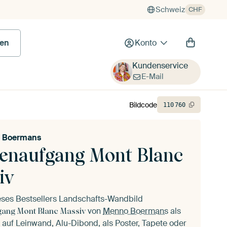
Schweiz
CHF
en
Konto
Kundenservice
E-Mail
Bildcode
110
760
 Boermans
enaufgang Mont Blanc
iv
eses Bestsellers Landschafts-Wandbild
von
Menno Boermans
als
ang Mont Blanc Massiv
auf Leinwand, Alu-Dibond, als Poster, Tapete oder