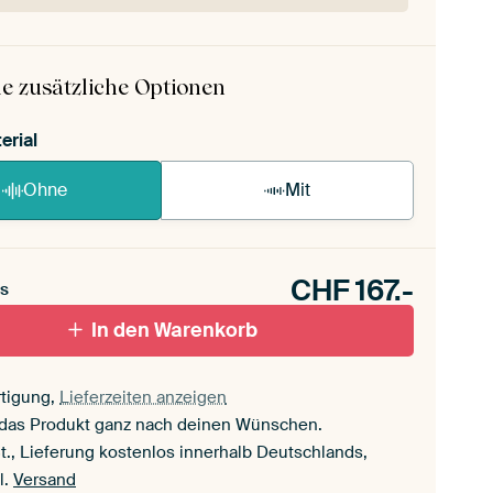
 ArtFrame ist im Handumdrehen aufgebaut.
ageanleitung ansehen
.
e zusätzliche Optionen
erial
Ohne
Mit
CHF
167.-
s
In den Warenkorb
tigung,
Lieferzeiten anzeigen
 das Produkt ganz nach deinen Wünschen.
t., Lieferung kostenlos innerhalb Deutschlands,
l.
Versand