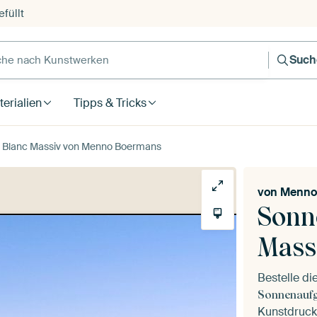
füllt
e nach Kunstwerken
Such
erialien
Tipps & Tricks
 Blanc Massiv von Menno Boermans
von
Menno
Sonn
Mass
Bestelle di
Sonnenaufg
Kunstdruck 