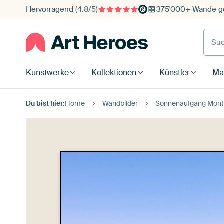
Hervorragend
(4.8/5)
375'000+ Wände ge
Such
Kunstwerke
Kollektionen
Künstler
Mat
Du bist hier:
Home
Wandbilder
Sonnenaufgang Mont