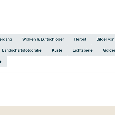
ergang
Wolken & Luftschlößer
Herbst
Bilder vo
Landschaftsfotografie
Küste
Lichtspiele
Golde
e
Orange
Terrakotta
Grau
Beige
Mauve