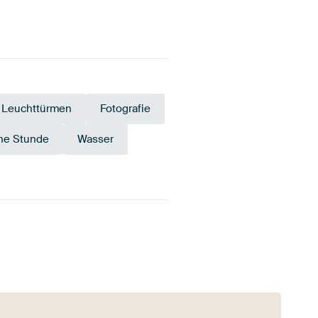
n Leuchttürmen
Fotografie
ne Stunde
Wasser
Bronze
Anthrazit