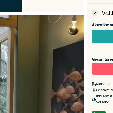
Dein 
Mont
Wähl
2
Akustikmat
Gesamtprei
Maßanfert
Gestalte 
Inkl. MwSt
Versand