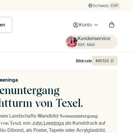
Schweiz
CHF
en
Konto
Kundenservice
E-Mail
Bildcode
845
523
eeninga
enuntergang
htturm von Texel.
ieses Landschafts-Wandbild
Sonnenuntergang
von
John Leeninga
als Kunstdruck auf
von Texel.
lu-Dibond, als Poster, Tapete oder Acrylglasbild.