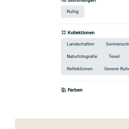
Stimmungen
Ruhig
Kollektionen
Landschaften
Sonnenunt
Naturfotografie
Texel
Reflektionen
Serene Ruh
Farben
Taupe
Braun