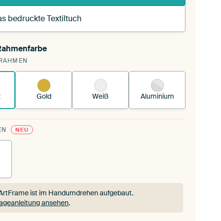
s bedruckte Textiltuch
 Rahmenfarbe
annst einen wechselbaren Textiltuch in deinen
RAHMEN
andenen ArtFrame™.
So funktioniert es.
z
Gold
Weiß
Aluminium
EN
NEU
ArtFrame ist im Handumdrehen aufgebaut.
ageanleitung ansehen
.