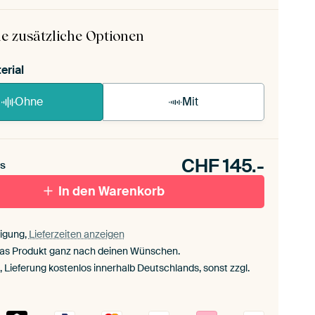
ArtFrame ist im Handumdrehen aufgebaut.
ageanleitung ansehen
.
e zusätzliche Optionen
erial
Ohne
Mit
CHF
145.-
s
In den Warenkorb
igung,
Lieferzeiten anzeigen
das Produkt ganz nach deinen Wünschen.
., Lieferung kostenlos innerhalb Deutschlands, sonst zzgl.