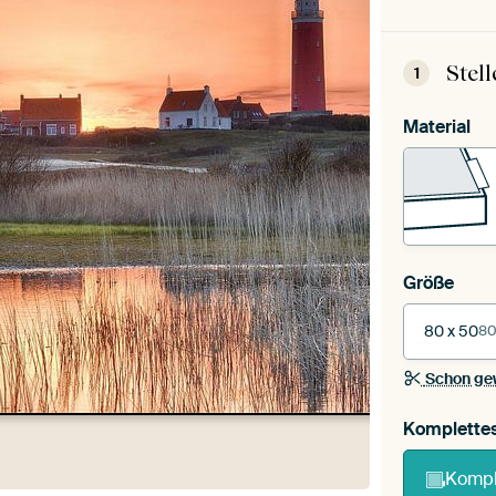
Stel
1
Material
Größe
80 x 50
80
Schon ge
Komplette
Kompl