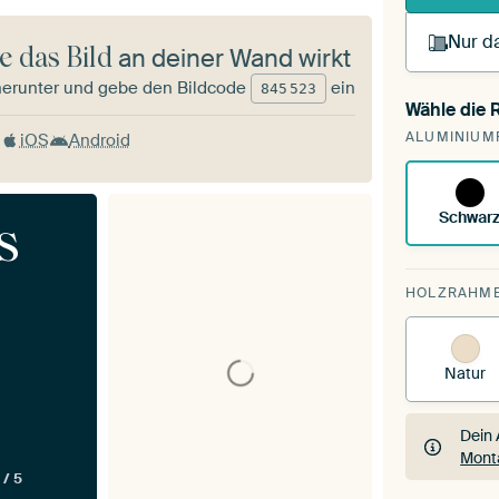
Nur da
e das Bild
an deiner Wand wirkt
herunter und gebe den Bildcode
ein
845
523
Wähle die
Du sp
ALUMINIUM
iOS
Android
vorh
Schwar
s
HOLZRAHM
Natur
Dein 
Mont
 / 5