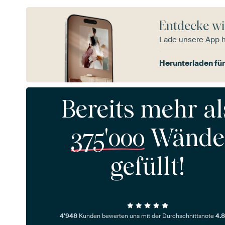
Entdecke wi
Lade unsere App 
Herunterladen für
Bereits mehr al
375'000
Wände
gefüllt!
4'948
Kunden bewerten uns mit der Durchschnittsnote
4.8