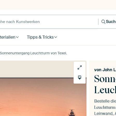
Such
erialien
Tipps & Tricks
Sonnenuntergang Leuchtturm von Texel.
von
John L
Sonn
Leuc
Bestelle d
Leuchtturm 
Leinwand, A